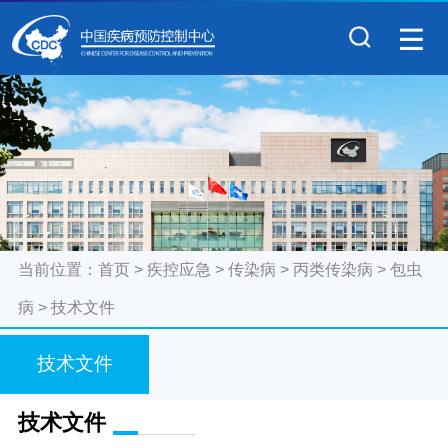
当前位置：
首页
>
疾控应急
>
传染病
>
丙类传染病
>
包虫
病
>
技术文件
技术文件
技术文件