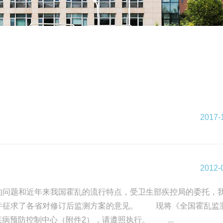
2017-
2012-
映的问题和近年来我国霍乱的流行特点，受卫生部疾控局的委托，
，并征求了各省对修订后监测方案的意见。 现将《全国霍乱监
疾病预防控制中心（附件2），请遵照执行。 ...