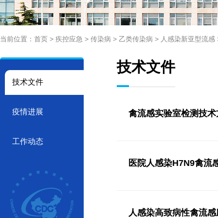
当前位置：
首页
>
疾控应急
>
传染病
>
乙类传染病
>
人感染新亚型流感
技术文件
技术文件
疫情进展
禽流感实验室检测技术
工作动态
医院人感染H7N9禽
人感染高致病性禽流感