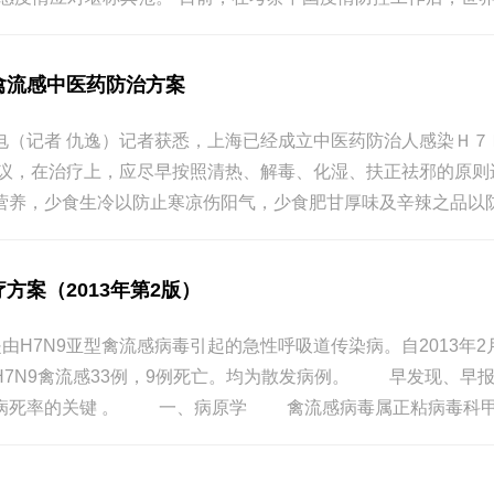
9禽流感中医药防治方案
记者 仇逸）记者获悉，上海已经成立中医药防治人感染Ｈ７
，在治疗上，应尽早按照清热、解毒、化湿、扶正祛邪的原则
营养，少食生冷以防止寒凉伤阳气，少食肥甘厚味及辛辣之品以防
方案（2013年第2版）
由H7N9亚型禽流感病毒引起的急性呼吸道传染病。自2013年
H7N9禽流感33例，9例死亡。均为散发病例。 早发现、早
病死率的关键 。 一、病原学 禽流感病毒属正粘病毒科甲型