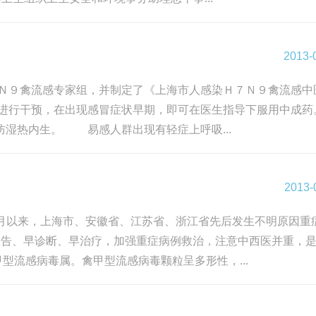
2013-
Ｎ９禽流感专家组，并制定了《上海市人感染Ｈ７Ｎ９禽流感中
进行干预，在出现感冒症状早期，即可在医生指导下服用中成药
湿热内生。 易感人群出现有轻症上呼吸...
2013-
2月以来，上海市、安徽省、江苏省、浙江省先后发生不明原因重
报告、早诊断、早治疗，加强重症病例救治，注意中西医并重，
流感病毒属。禽甲型流感病毒颗粒呈多形性，...