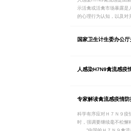
示活禽或活禽市场暴露是
的心理行为认知，以及对
国家卫生计生委办公厅关
人感染H7N9禽流感
专家解读禽流感疫情防
科学有序应对Ｈ７Ｎ９疫
时，强调要继续毫不松懈
“中国的Ｈ７Ｎ９禽流感