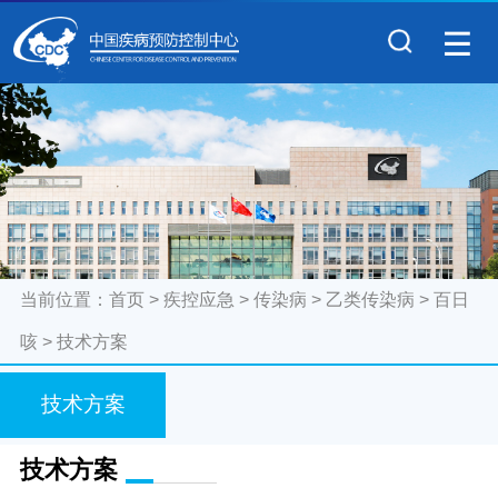
当前位置：
首页
>
疾控应急
>
传染病
>
乙类传染病
>
百日
咳
>
技术方案
技术方案
技术方案