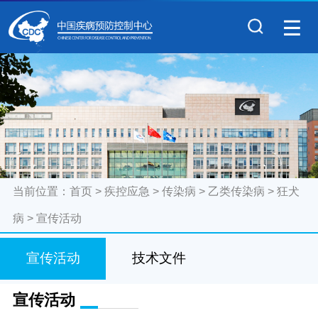
当前位置：
首页
>
疾控应急
>
传染病
>
乙类传染病
>
狂犬
病
>
宣传活动
宣传活动
技术文件
宣传活动