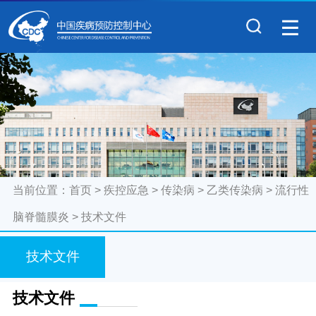
当前位置：
首页
>
疾控应急
>
传染病
>
乙类传染病
>
流行性
脑脊髓膜炎
>
技术文件
技术文件
技术文件