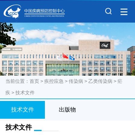
当前位置：
首页
>
疾控应急
>
传染病
>
乙类传染病
>
疟
疾
>
技术文件
技术文件
出版物
技术文件