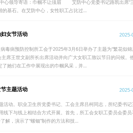
中心领导寄语：巾帼不让须眉 艾防中心党委书记路凯出席“三
基石。在艾防中心，女性职工占比过...
动妇女节活动
2025-
毒病预防控制所工会于2025年3月6日举办了主题为“繁花似锦
会主席王世文副所长出席活动并向广大女职工致以节日的问候。
她们在工作中展现出的巾帼风采，并...
女节主题活动
2025-
”主题活动。职业卫生所党委书记、工会主席吕柯同志，所纪委书记
用线下与线上相结合方式开展。首先，所工会女职工委员会委员
，演示了“螺钿”制作的方法和技...