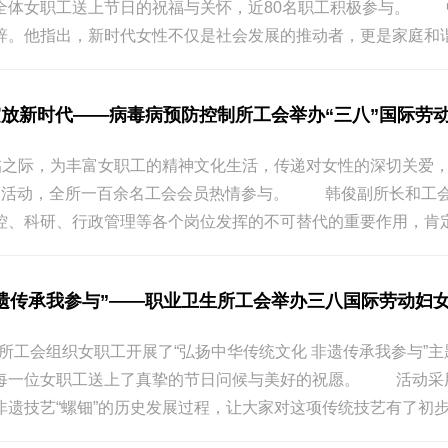
全体女职工送上节日的祝福与关怀，近80名职工积极参与。 
辞。他指出，新时代女性不仅是社会发展的推动者，更是家庭和谐的
绽放新时代——病毒病预防控制所工会举办“三八”国际劳
临之际，为丰富女职工的精神文化生活，传递对女性的深切关爱，病
特别活动，全所一百余名工会会员热情参与。 韩俊副所长和工
控、科研、行政管理等各个岗位发挥的不可替代的重要作用，肯定了
非遗传承我参与”——职业卫生所工会举办三八国际劳动妇
卫生所工会组织女职工开展了“弘扬中华传统文化 非遗传承我参与
每一位女职工送上了真挚的节日问候与美好的祝愿。 活动采
遗技艺“螺钿”的历史发展过程，让大家对这项传统技艺有了初步了解