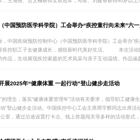
，王海燕、贾艾楠获得女双冠军，邓君、刘建香获得40岁以上混双
（中国预防医学科学院）工会举办“疾控童行向未来”六
际，中国疾病预防控制中心（中国预防医学科学院）工会举办“疾
导疾控职工子女健康成长，感悟新时代美好生活。 本次活动
的作品，生动展现疾控家庭的艺术风采与亲子互动温情。作品涵盖了
展2025年“健康体重 一起行动”登山健步走活动
作”的理念，落实“健康体重管理年”活动有关要求，倡导职工健康
起行动”登山健步走活动。中国疾控中心工会主席周宇辉同志出席
公里，通过沿途设置打卡点、线上答题闯关等多样的活动形式，增