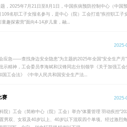
2025年7月21日至8月1日，中国疾病预防控制中心（中国
引109名职工子女报名参与，是中心（院）工会打造“疾控职工子
索营”面向4-14岁儿童，融...
2025-
会应急——查找身边安全隐患”为主题的2025年全国“安全生产月
批示精神，工会委员李海斌和汉锋同志分别领学《关于加强工会
工会法》《中华人民共和国安全生产法...
比赛
2025-
院）工会（简称中心（院）工会）举办“体重管理 羽动疾控”20
男双、女双及40岁以上、40岁以下混双四个单项。经过激烈