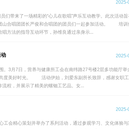
2025-
员们带来了一场精彩的“心儿在歌唱”声乐互动教学。此次活动旨
、团山合唱团团长严俊和合唱团的团员们一起参加活动。 培训
唱方法的指导互动环节，孙维良通过亲身示...
活动
2025-
围。3月7日，营养与健康所工会在南纬路27号楼2层多功能厅举
力，共度美好时光。 活动伊始，刘爱东副所长致辞，感谢女职
程，并展示了精美的螺钿工艺品。女...
2025-
中心工会精心策划并举办了系列活动，通过参观学习、文化体验与