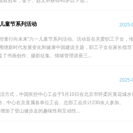
冠军，金宁、赵文轩获得40岁以下混...
一儿童节系列活动
2025-
控童行向未来”六一儿童节系列活动。活动旨在关爱职工子女，
围绕新时代发展变化和健康中国建设主题，职工子女在家长指导
书画创作、摄影征集、情绪管理讲座三...
2025-
生活方式，中国疾控中心工会于5月10日在北京市怀柔区黄花城水
活动，中心在京直属各单位工会、总部工会共计230余人参加。
加了登山健步走的趣味性和互动性...