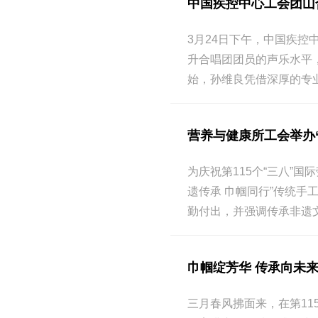
中国疾控中心工会团山
3月24日下午，中国疾
升合唱团团员的声乐水平
始，孙维良凭借深厚的专
营养与健康所工会举办
为庆祝第115个“三八”
遗传承 巾帼同行”传统
勤付出，并强调传承非遗
巾帼绽芳华 传承向未
三月春风拂面来，在第1