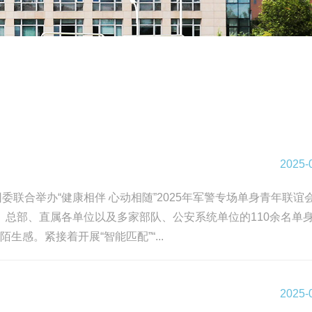
2025-
联合举办“健康相伴 心动相随”2025年军警专场单身青年联谊
总部、直属各单位以及多家部队、公安系统单位的110余名单
感。紧接着开展“智能匹配”“...
2025-