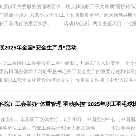
工关爱服务的部署要求，切实解决职工子女暑期“看护难”问题，
“健康小超人 未来小卫士”职工子女暑期夏令营。此次活动共吸
职工新路径的重要实践。 活动精心设计两大主题项目：“七彩童趣探
2025年全国“安全生产月”活动
业卫生所工会组织工会委员和工会小组长，开展以“人人讲安全、个个
吕柯同志领学了习近平总书记关于安全生产的重要论述和指示
加强职工安全文化建设的指导意见》等重要文件和《中华人民共和国
院）工会举办“体重管理 羽动疾控”2025年职工羽毛球
工作安排，丰富职工文体生活，6月20日，中国疾控中心（中国预科
属各单位工会、总部工会共计60余人参加活动。 本次赛事设置