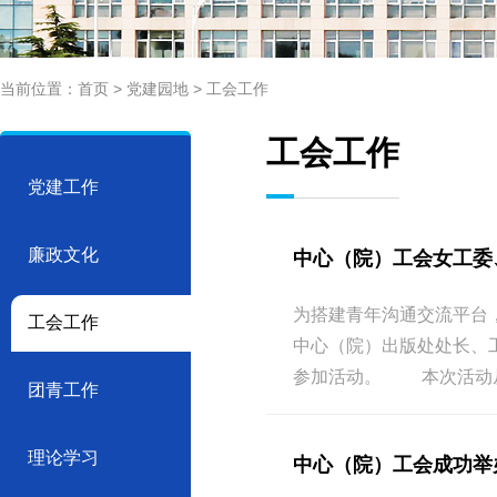
当前位置：
首页
>
党建园地
>
工会工作
工会工作
党建工作
廉政文化
中心（院）工会女工委
为搭建青年沟通交流平台，
工会工作
中心（院）出版处处长、
参加活动。 本次活动从“
团青工作
理论学习
中心（院）工会成功举