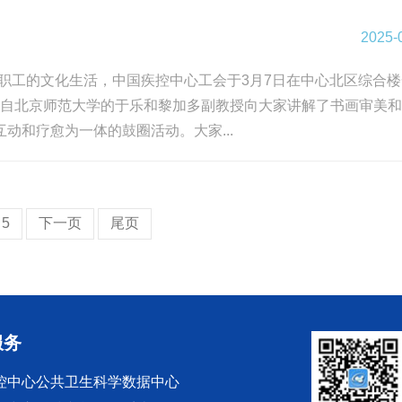
2025-
女职工的文化生活，中国疾控中心工会于3月7日在中心北区综合
来自北京师范大学的于乐和黎加多副教授向大家讲解了书画审美
和疗愈为一体的鼓圈活动。大家...
5
下一页
尾页
服务
控中心公共卫生科学数据中心