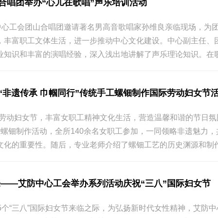
合唱团举办“心儿在歌唱”声乐培训活动
控中心工会团山合唱团邀请著名男高音歌唱家孙维良亲临现场，为团
，丰富职工文体生活，进一步推动中心文化建设。中心副主任
业知识和丰富的演唱经验，深入浅出地讲解了声乐理论知识。在歌
“非遗传承 巾帼同行”传统手工螺钿制作国际劳动妇女节
国际劳动妇女节，丰富女职工精神文化生活，营造温馨和谐的节日氛
手工螺钿制作活动，全所140余名女职工参加，一同领略非遗魅
文化的重要性。随后，专业老师介绍了螺钿工艺的历史渊源和制作流
来——艾防中心工会举办系列活动庆祝“三八”国际妇女节
15个“三八”国际妇女节来临之际，为弘扬新时代女性精神，艾防