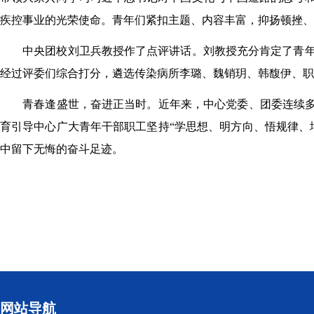
疾控事业的光荣使命。青年们紧扣主题、内容丰富，抑扬顿挫、
中央团校刘卫兵教授作了点评讲话。刘教授充分肯定了青年
经过评委们综合打分，遴选传染病所李璐、魏销玥、韩馥伊、职
青春逢盛世，奋进正当时。近年来，中心党委、团委连续多
育引导中心广大青年干部职工坚持“学思想、明方向、悟规律、
中留下无悔的奋斗足迹。
网站导航