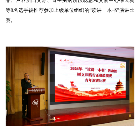
晶、营养所闫文静、寄生虫病所段聪慧和艾防中心徐天翼
等8名选手被推荐参加上级单位组织的“读讲一本书”演讲比
赛。