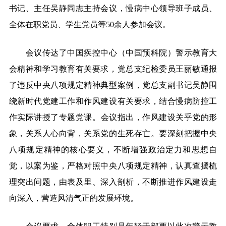
书记、主任吴静同志主持会议，慢病中心领导班子成员、
全体在职党员、学生党员等50余人参加会议。
会议传达了中国疾控中心（中国预科院）警示教育大
会精神和学习教育有关要求，党总支纪检委员王丽敏通报
了违反中央八项规定精神典型案例，党总支副书记吴静围
绕新时代党建工作和作风建设有关要求，结合慢病防控工
作实际讲授了专题党课。
会议指出，作风建设关乎党的形
象，关系人心向背，关系党的生死存亡。要深刻把握中央
八项规定精神的核心要义，不断增强政治定力和思想自
觉，以案为鉴，严格对照中央八项规定精神，认真查摆梳
理突出问题，由表及里、深入剖析，不断推进作风建设走
向深入，营造风清气正的发展环境。