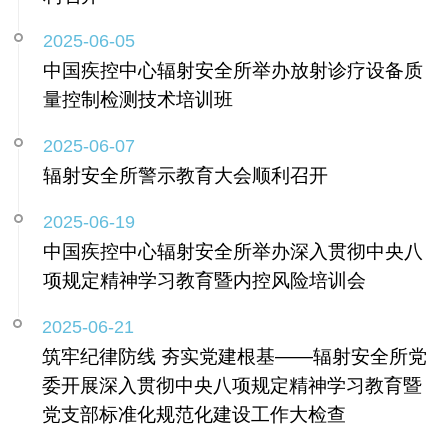
2025-06-05
中国疾控中心辐射安全所举办放射诊疗设备质
量控制检测技术培训班
2025-06-07
辐射安全所警示教育大会顺利召开
2025-06-19
中国疾控中心辐射安全所举办深入贯彻中央八
项规定精神学习教育暨内控风险培训会
2025-06-21
筑牢纪律防线 夯实党建根基——辐射安全所党
委开展深入贯彻中央八项规定精神学习教育暨
党支部标准化规范化建设工作大检查