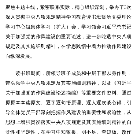
聚焦主题主线，紧密联系实际，精心组织谋划，举办了3次
深入贯彻中央八项规定精神学习教育读书班暨所党委理论
学习中心组集体学习（扩大）会，学习领会习近平总书记
关于加强党的作风建设的重要论述，进一步吃透中央八项
规定及其实施细则精神，在学思践悟中着力推动作风建设
向纵深发展。
读书班期间，所领导班子成员和中层干部以身作则，
带头领学中央八项规定及其实施细则精神，以及《习近平
关于加强党的作风建设论述摘编》等重要文件资料。通过
原原本本读原文、逐字逐句悟原理、逐人逐次谈心得，引
导全体党员干部深刻把握作风建设的重要性和紧迫性，从
思想上增强贯彻落实中央八项规定及其实施细则精神的自
觉性和坚定性，在学习中知敬畏、明不足、查短板、改作