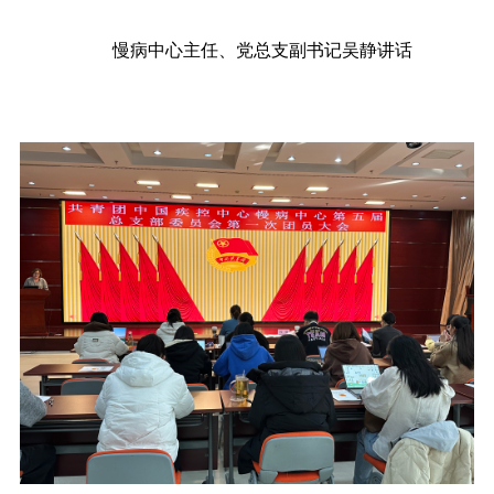
慢病中心主任、党总支副书记吴静讲话