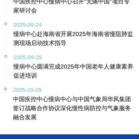
中国疾控中心慢病中心召开"无痛中国"项目专
家研讨会
2025-09-24
慢病中心赴海南省开展2025年海南省慢阻肺监
测现场启动技术指导
2025-09-25
慢病中心圆满完成2025年中国老年人健康素养
促进培训
2025-10-29
中国疾控中心慢病中心与中国气象局华风集团
签订战略合作协议深化慢性病防控与气象服务
融合发展