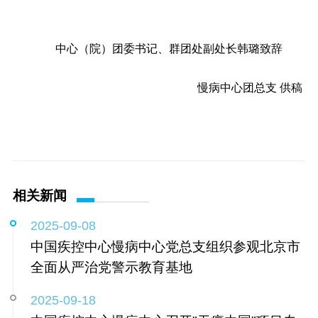
中心（院）团委书记、群团处副处长韩璐致辞
慢病中心团总支 供稿
相关新闻
2025-09-08
中国疾控中心慢病中心党总支组织参观北京市
全面从严治党警示教育基地
2025-09-18