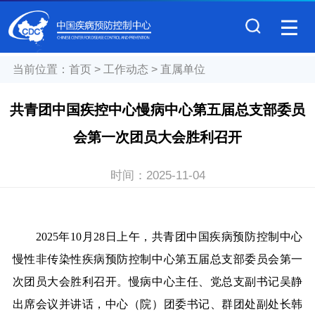
当前位置：
首页
>
工作动态
>
直属单位
共青团中国疾控中心慢病中心第五届总支部委员
会第一次团员大会胜利召开
时间：
2025-11-04
2025年10月28日上午，共青团中国疾病预防控制中心
慢性非传染性疾病预防控制中心第五届总支部委员会第一
次团员大会胜利召开。慢病中心主任、党总支副书记吴静
出席会议并讲话，中心（院）团委书记、群团处副处长韩