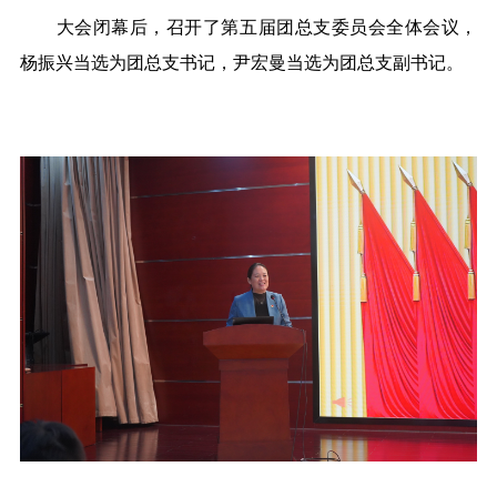
大会闭幕后，召开了第五届团总支委员会全体会议，
杨振兴当选为团总支书记，尹宏曼当选为团总支副书记。