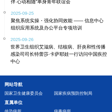
伴 心动相随”单身青年联谊会
2025-09-25
聚焦系统实操・强化协同效能 —— 信息中心
组织应用系统及办公平台专项培训
2025-09-26
世界卫生组织艾滋病、结核病、肝炎和性传播
感染司司长特蕾莎·卡萨耶娃一行访问中国疾控
中心
网站导航
国家卫生健康委员会
国家疾病预防控制局
直属单位
传染病所
病毒病所