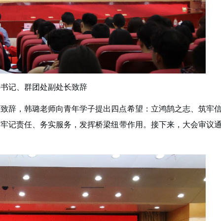
委书记、群团处副处长致辞
师致辞，韩璐老师向青年学子提出四点希望：立鸿鹄之志、筑牢
部牢记责任、务实服务，发挥桥梁纽带作用。接下来，大会审议