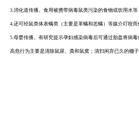
3.消化道传播。食用被携带病毒鼠类污染的食物或饮用水等
4.还可经鼠类体表螨类（主要是革螨和恙螨）等媒介叮咬而
5.母婴传播。有研究提示孕妇感染病毒后可通过胎盘将病毒
高危行为主要是清除鼠尿、粪和鼠窝；清扫闲弃已久的棚子