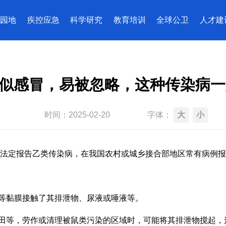
园地
疾控应急
科学研究
教育培训
全球公卫
人才建
似感冒，易被忽略，这种传染病一
时间：
2025-02-20
字体：
大
小
法定报告乙类传染病，在我国农村或城乡接合部地区常有病例报
等黏膜接触了其排泄物、尿液或唾液等。
田等，劳作或清理被鼠类污染的区域时，可能将其排泄物搅起，