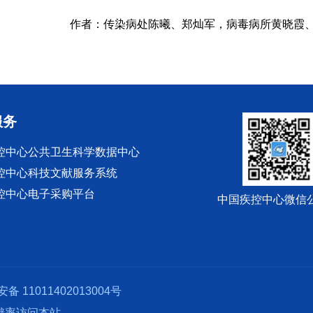
作者：传染病处
陈曦
、
郑灿军，
病毒病所
黄晓霞
服务
控中心公共卫生科学数据中心
控中心科技文献服务系统
控中心电子采购平台
中国疾控中心微信
备 11011402013004号
分辨率访问本站