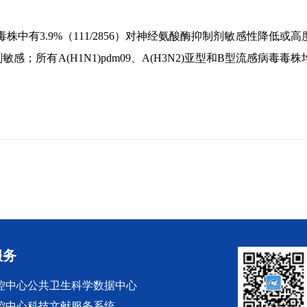
毒株中有3.9%（111/2856）对神经氨酸酶抑制剂敏感性降低或
；所有A(H1N1)pdm09、A(H3N2)亚型和B型流感病毒毒
服务
控中心公共卫生科学数据中心
控中心科技文献服务系统