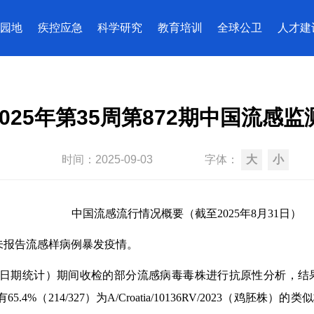
园地
疾控应急
科学研究
教育培训
全球公卫
人才建
2025年第35周第872期中国流感
时间：
2025-09-03
字体：
大
小
中国流感流行情况概要（截至202
5
年
8
月
31
日）
未报告流感样病例暴发疫情。
实验日期统计）期间收检的部分流感病毒毒株进行抗原性分析，结果显示：在
65.4%（214
/327
）为A/Croatia/10136RV/2023（鸡胚株）的类似株，