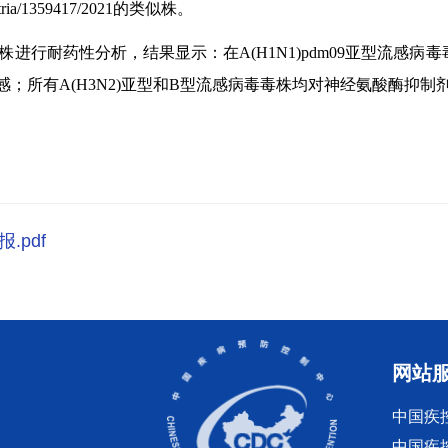
ia/1359417/2021的类似株。
株进行耐药性分析，结果显示：在A(H1N1)pdm09亚型流感病毒
感；所有A(H3N2)亚型和B型流感病毒毒株均对神经氨酸酶抑制剂敏感
.pdf
网站
中国疾
中国疾