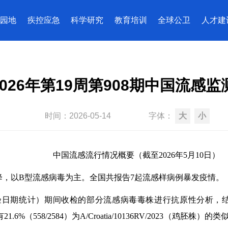
园地
疾控应急
科学研究
教育培训
全球公卫
人才建
2026年第19周第908期中国流感
时间：
2026-05-14
字体：
大
小
中国流感流行情况概要（截至2026年5月10日）
降，以B型流感病毒为主。全国共报告7起流感样病例暴发疫情。
实验日期统计）期间收检的部分流感病毒毒株进行抗原性分析，结果显示：
21.6%（558
/2584
）为
A/Croatia/10136RV/2023
（鸡胚株）的类似株，