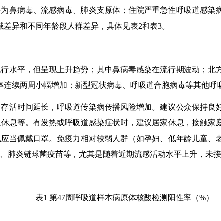
要为鼻病毒、流感病毒、肺炎支原体；住院严重急性呼吸道感染
域差异和不同年龄段人群差异，具体见表
2
和表
3
。
流行水平，但呈现上升趋势；其中鼻病毒感染在流行期波动；北
率连续两周小幅增加；新型冠状病毒、呼吸道合胞病毒等其他呼
界存活时间延长，呼吸道传染病传播风险增加。建议公众保持良
足休息等。有发热或呼吸道感染症状时，建议居家休息，接触家
也应当佩戴口罩。免疫力相对较弱人群（如孕妇、低年龄儿童、
、肺炎链球菌疫苗等，尤其是随着近期流感活动水平上升，未接
表
1
第
47
周呼吸道样本病原体核酸检测阳性率（
%
）