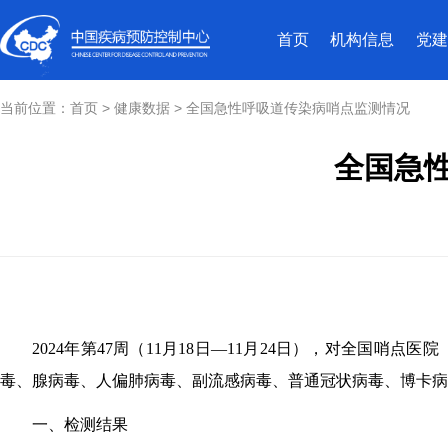
首页
机构信息
党建
当前位置：
首页
>
健康数据
>
全国急性呼吸道传染病哨点监测情况
全国急性
2024
年第
47
周（
11
月
18
日—
11
月
24
日），对全国哨点医院
毒、腺病毒、人偏肺病毒、副流感病毒、普通冠状病毒、博卡病
一、检测结果