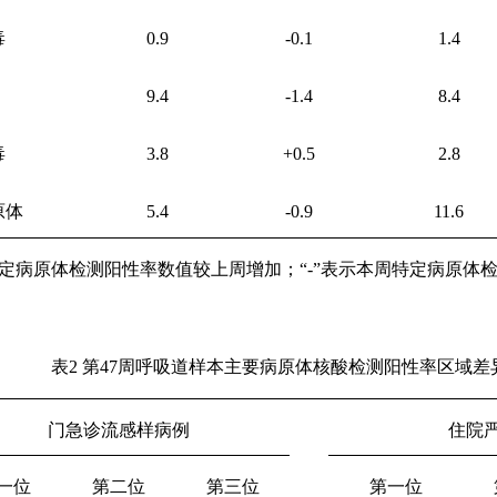
毒
0.9
-0.1
1.4
9.4
-1.4
8.4
毒
3.8
+0.5
2.8
原体
5.4
-0.9
11.6
特定病原体检测阳性率数值较上周增加；“
-
”表示本周特定病原体
表
2
第
47
周呼吸道样本主要病原体核酸检测阳性率区域差
门急诊流感样病例
住院
一位
第二位
第三位
第一位