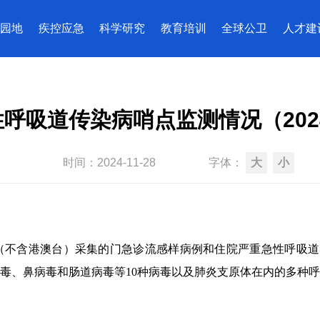
园地
疾控应急
科学研究
教育培训
全球公卫
人才建
呼吸道传染病哨点监测情况（202
时间：
2024-11-28
字体：
大
小
（不含港澳台）采集的门急诊流感样病例和住院严重急性呼吸道
毒、鼻病毒和肠道病毒等
10
种病毒以及肺炎支原体在内的多种呼