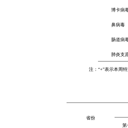
博卡病
鼻病毒
肠道病
肺炎支
注：“
+
”表示本周
省份
第