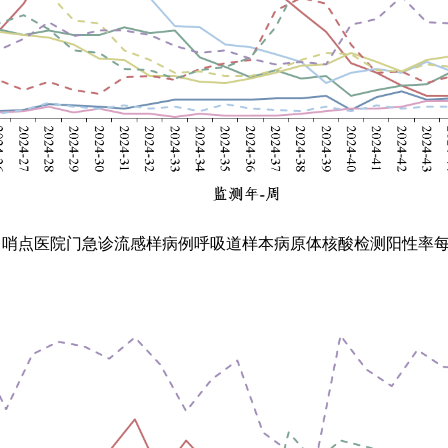
1
哨点医院门急诊流感样病例呼吸道样本病原体核酸检测阳性率