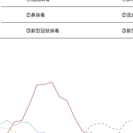
②鼻病毒
②流
③新型冠状病毒
③
新