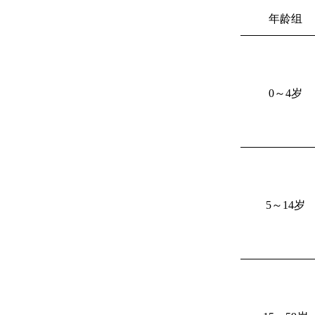
年龄组
0
～
4
岁
5
～
14
岁