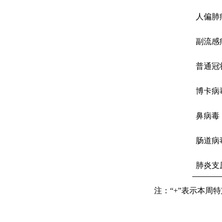
人偏肺
副流感
普通冠
博卡病
鼻病毒
肠道病
肺炎支
注：“
+
”表示本周