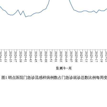
图
1
哨点医院门急诊流感样病例数占门急诊就诊总数比例每周