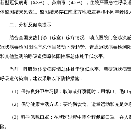
新型冠状病毒（
6.8%
）、鼻病毒（
4.2%
）；住院严重急性呼吸
体监测结果见表
1
。监测结果存在南北方地域差异和不同年龄段
二、分析及健康提示
结合全国发热门诊（诊室）诊疗情况、哨点医院门急诊流
冠状病毒检测阳性率总体呈波动下降趋势。普通冠状病毒检测
和其他监测的呼吸道病原体阳性率总体处于低水平。
当前，呼吸道传染病疫情总体处于较低水平。新型冠状病
呼吸道传染病，建议采取以下防护措施：
（
1
）保持良好卫生习惯：咳嗽或打喷嚏时，用纸巾、毛巾
（
2
）倡导健康生活方式：要均衡饮食、适量运动和充足休
（
3
）科学佩戴口罩：在就医过程中需全程佩戴口罩；在人
险。