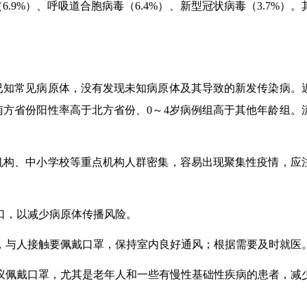
（
6.9%
）、呼吸道合胞病毒（
6.4%
）、新型冠状病毒（
3.7%
）。
已知常见病原体，没有发现未知病原体及其导致的新发传染病。
南方省份阳性率高于北方省份、
0
～
4
岁病例组高于其他年龄组。
机构、中小学校等重点机构人群密集，容易出现聚集性疫情，应
口，以减少病原体传播风险。
，与人接触要佩戴口罩，保持室内良好通风；根据需要及时就医
议佩戴口罩，尤其是老年人和一些有慢性基础性疾病的患者，减