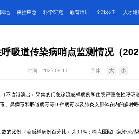
园地
疾控应急
科学研究
教育培训
全球公卫
人才建
呼吸道传染病哨点监测情况（202
时间：
2025-09-11
字体：
大
小
院（不含港澳台）采集的门急诊流感样病例和住院严重急性呼吸
毒、鼻病毒和肠道病毒等
10
种病毒以及肺炎支原体在内的多种呼
总数的比例（流感样病例百分比）为
3.1%
；哨点医院门急诊流感