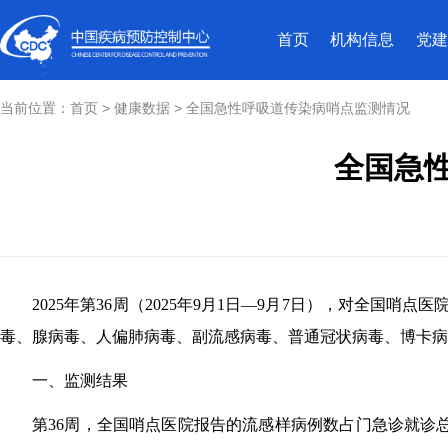
首页
机构信息
党建
当前位置：
首页
>
健康数据
>
全国急性呼吸道传染病哨点监测情况
全国急性
2025
年第
36
周（
2025
年
9
月
1
日—
9
月
7
日），对全国哨点医
毒、腺病毒、人偏肺病毒、副流感病毒、普通冠状病毒、博卡病
一、监测结果
第
36
周，全国哨点医院报告的流感样病例数占门急诊就诊