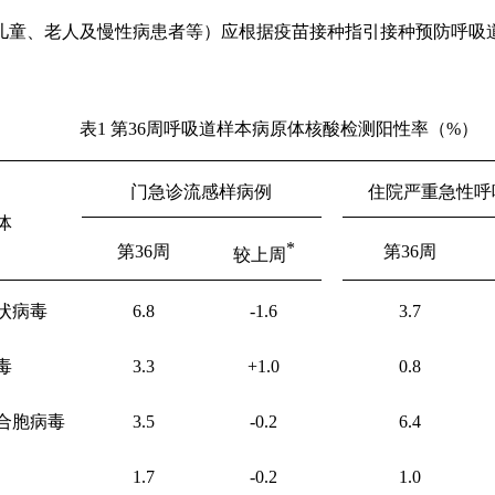
儿童、老人及慢性病患者等）应根据疫苗接种指引接种预防呼吸
表
1
第
36
周呼吸道样本病原体核酸检测阳性率（
%
）
门急诊流感样病例
住院严重急性呼
体
*
第
36
周
第
36
周
较上周
状病毒
6.8
-1.6
3.7
毒
3.3
+1.0
0.8
合胞病毒
3.5
-0.2
6.4
1.7
-0.2
1.0