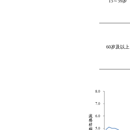
15
～
59
岁
60
岁及以上