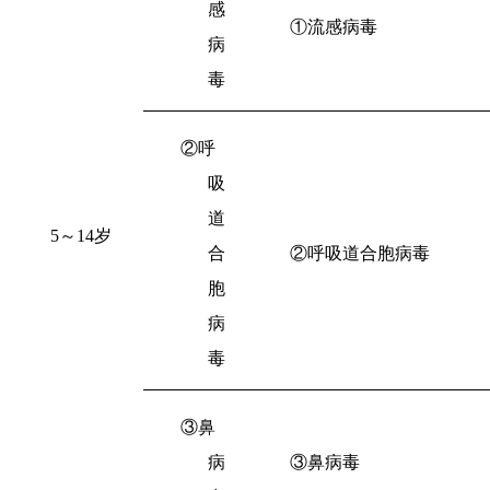
感
①流感病毒
病
毒
②呼
吸
道
5
～
14
岁
合
②呼吸道合胞病毒
胞
病
毒
③鼻
病
③鼻病毒