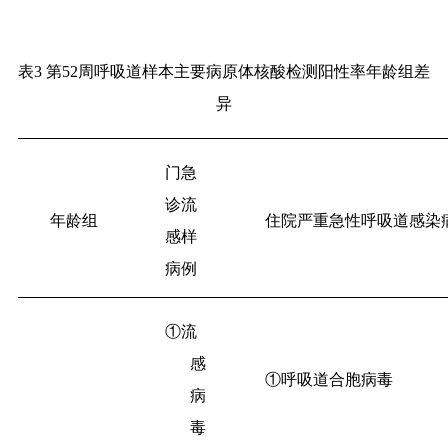
表
3
第
52周呼吸道样本主要病原体核酸检测阳性率年龄组差
异
门急
诊流
年龄组
住院严重急性呼吸道感染
感样
病例
①流
感
①呼吸道合胞病毒
病
毒