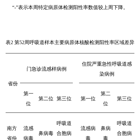
“
-
”表示本周特定病原体检测阳性率数值较上周下降。
表
2
第
52周呼吸道样本主要病原体核酸检测阳性率区域差异
住院严重急性呼吸道感
门急诊流感样病例
染病例
省份
第一
第二
第二位
第三位
第一位
第三位
位
位
呼吸道
呼吸道
南方
流感
流感病
鼻病
鼻病毒
合胞病
合胞病
省份
病毒
毒
毒