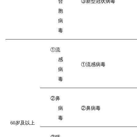
合
③新型冠状病毒
胞
病
毒
①流
感
①流感病毒
病
毒
②鼻
病
②鼻病毒
毒
60
岁及以上