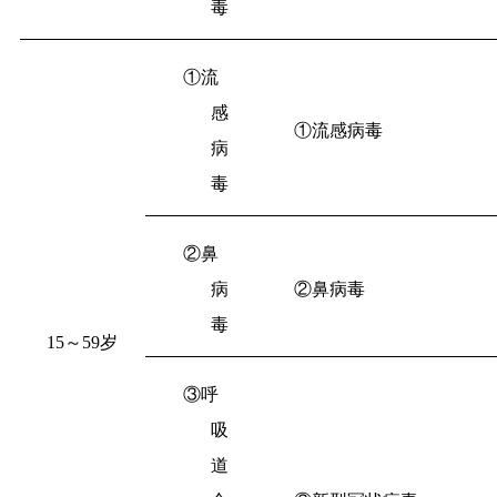
毒
①流
感
①流感病毒
病
毒
②鼻
病
②鼻病毒
毒
15
～
59
岁
③呼
吸
道