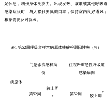
足休息，增强身体免疫力。出现发热、咳嗽或其他呼吸道
感染症状时，与人接触要佩戴口罩，保持室内良好通风；
根据需要及时就医。
表
1
第
52周呼吸道样本病原体核酸检测阳性率（
%
）
门急诊流感样病
住院严重急性呼吸道
例
感染病例
病原体
较上周
*
第
52周
第
52周
较上周
*