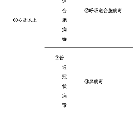
道
合
②呼吸道合胞病毒
60
岁及以上
胞
病
毒
③普
通
冠
③鼻病毒
状
病
毒