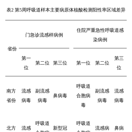
表
2
第
5
周呼吸道样本主要病原体核酸检测阳性率区域差异
住院严重急性呼吸道感
门急诊流感样病例
染病例
省份
第一
第三
第二位
第三位
第一位
第二位
位
位
呼吸道
南方
流感
副流感
副流感
流感
鼻病毒
合胞病
省份
病毒
病毒
病毒
病毒
毒
呼吸道
呼吸道
北方
流感
新型冠
流感病
鼻病