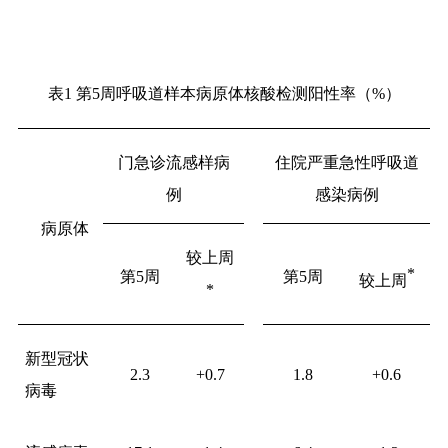
表
1
第
5
周呼吸道样本病原体核酸检测阳性率（
%
）
门急诊流感样病
住院严重急性呼吸道
例
感染病例
病原体
较上周
*
第
5
周
第
5
周
较上周
*
新型冠状
2.3
+0.7
1.8
+0.6
病毒