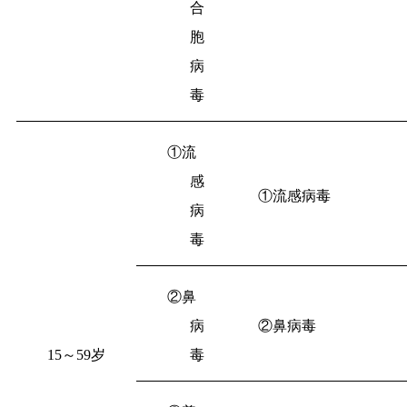
合
胞
病
毒
①流
感
①流感病毒
病
毒
②鼻
病
②鼻病毒
15
～
59
岁
毒