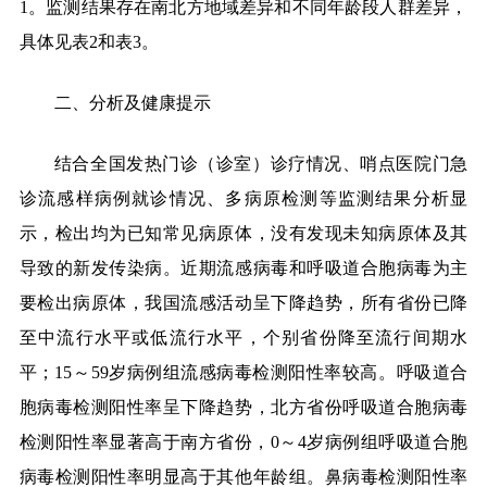
1
。监测结果存在南北方地域差异和不同年龄段人群差异，
具体见表
2
和表
3
。
二、分析及健康提示
结合全国发热门诊（诊室）诊疗情况、哨点医院门急
诊流感样病例就诊情况、多病原检测等监测结果分析显
示，检出均为已知常见病原体，没有发现未知病原体及其
导致的新发传染病。近期流感病毒和呼吸道合胞病毒为主
要检出病原体，我国流感活动呈下降趋势，所有省份已降
至中流行水平或低流行水平，个别省份降至流行间期水
平；
15
～
59
岁病例组流感病毒检测阳性率较高。呼吸道合
胞病毒检测阳性率呈下降趋势，北方省份呼吸道合胞病毒
检测阳性率显著高于南方省份，
0
～
4
岁病例组呼吸道合胞
病毒检测阳性率明显高于其他年龄组。鼻病毒检测阳性率