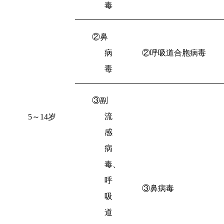
毒
②鼻
病
②呼吸道合胞病毒
毒
③副
流
5
～
14
岁
感
病
毒、
呼
③鼻病毒
吸
道