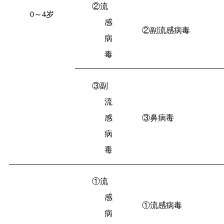
②流
0
～
4
岁
感
②副流感病毒
病
毒
③副
流
感
③鼻病毒
病
毒
①流
感
①流感病毒
病