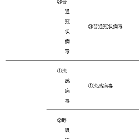
③普
通
冠
③普通冠状病毒
状
病
毒
①流
感
①流感病毒
病
毒
②呼
吸