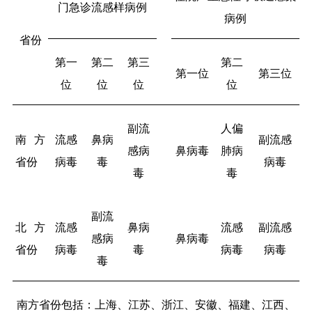
门急诊流感样病例
病例
省份
第一
第二
第三
第二
第一位
第三位
位
位
位
位
副流
人偏
南方
流感
鼻病
副流感
感病
鼻病毒
肺病
省份
病毒
毒
病毒
毒
毒
副流
北方
流感
鼻病
流感
副流感
感病
鼻病毒
省份
病毒
毒
病毒
病毒
毒
南方省份包括：上海、江苏、浙江、安徽、福建、江西、