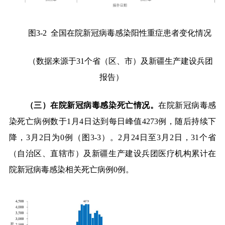
图
3-2
全国在院新冠病毒感染阳性重症患者变化情况
（数据来源于
31
个省（区、市）及新疆生产建设兵团
报告）
（三）在院新冠病毒感染死亡情况。
在院新冠病毒感
染死亡病例数于
1
月
4
日达到每日峰值
4273
例，随后持续下
降，
3
月
2
日为
0
例（图
3-3
）。
2
月
24
日至
3
月
2
日，
31
个省
（自治区、直辖市）及新疆生产建设兵团医疗机构累计在
院新冠病毒感染相关死亡病例
0
例。