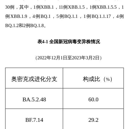
30
例，其中，
1
例
XBB.1
，
11
例
XBB.1.5
，
1
例
XBB.1.5.5
，
1
例
XBB.1.9
，
4
例
BQ.1
，
5
例
BQ.1.1
，
1
例
BQ.1.1.17
，
4
例
BQ.1.2
和
2
例
BQ.1.8
。
表
4-1
全国新冠病毒变异株情况
（
2022
年
12
月
1
日至
2023
年
3
月
2
日）
奥密克戎
进化分支
构成比（
）
%
BA.5.2.48
60.0
BF.7.14
29.2