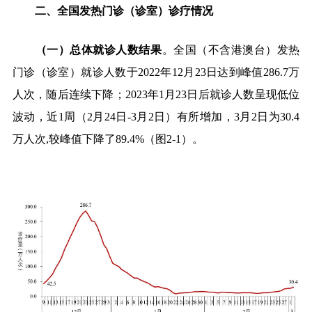
二、全国发热门诊（诊室）诊疗情况
（一）总体就诊人数结果
。
全国（不含港澳台）发热
门诊（诊室）就诊人数于
2022
年
12
月
23
日达到峰值
286.7
万
人次，随后连续下降；
2023
年
1
月
23
日后就诊人数呈现低位
波动，近
1
周（
2
月
24
日
-3
月
2
日）有所增加，
3
月
2
日为
30.4
万人次
,
较峰值下降了
89.4%
（图
2-1
）。