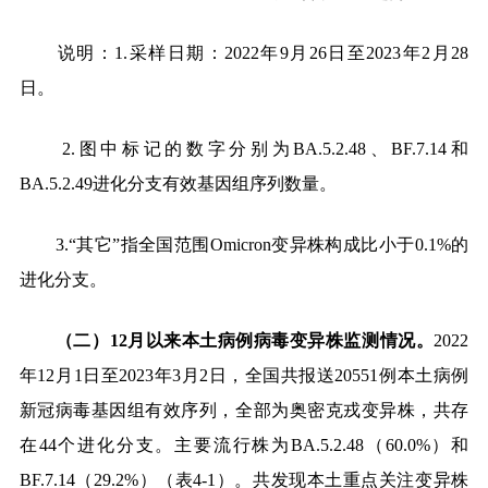
说明：
1.
采样日期：
2022
年
9
月
26
日至
2023
年
2
月
28
日。
2.
图中标记的数字分别为
BA.5.2.48
、
BF.7.14
和
BA.5.2.49
进化分支有效基因组序列数量。
3.“
其它
”
指全国范围
Omicron
变异株构成比小于
0.1%
的
进化分支。
（二）
12
月以来本土病例病毒变异株监测情况。
2022
年
12
月
1
日至
2023
年
3
月
2
日，全国共报送
20551
例本土病例
新冠病毒基因组有效序列，全部为奥密克戎变异株，共存
在
44
个进化分支。主要流行株为
BA.5.2.48
（
60.0%
）和
BF.7.14
（
29.2%
）（表
4-1
）。共发现本土重点关注变异株