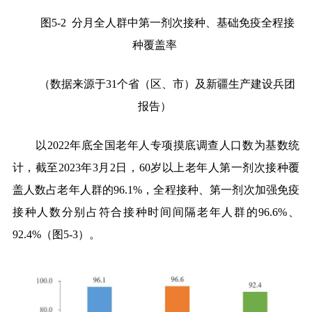
图
5-2
分月全人群中第一剂次接种、基础免疫全程接
种覆盖率
（数据来源于
31
个省（区、市）及新疆生产建设兵团
报告）
以
2022
年底全国老年人专项摸底调查人口数为基数统
计，截至
2023
年
3
月
2
日，
60
岁以上老年人第一剂次接种覆
盖人数占老年人群的
96.1%
，全程接种、第一剂次加强免疫
接种人数分别占符合接种时间间隔老年人群的
96.6%
、
92.4%
（图
5-3
）。