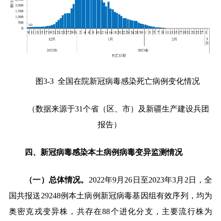
图
3-3
全国在院新冠病毒感染死亡病例变化情况
（数据来源于
31
个省（区、市）及新疆生产建设兵团
报告）
四、新冠病毒感染本土病例病毒变异监测情况
（一）总体情况。
2022
年
9
月
26
日至
2023
年
3
月
2
日，全
国共报送
29248
例本土病例新冠病毒基因组有效序列，均为
奥密克戎变异株，共存在
88
个进化分支，主要流行株为