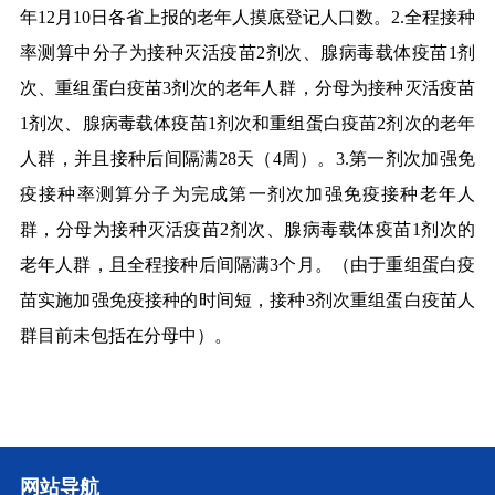
年
12
月
10
日各省上报的老年人摸底登记人口数。
2.
全程接种
率测算中分子为接种灭活疫苗
2
剂次、腺病毒载体疫苗
1
剂
次、重组蛋白疫苗
3
剂次的老年人群，分母为接种灭活疫苗
1
剂次、腺病毒载体疫苗
1
剂次和重组蛋白疫苗
2
剂次的老年
人群，并且接种后间隔满
28
天（
4
周）。
3.
第一剂次加强免
疫接种率测算分子为完成第一剂次加强免疫接种老年人
群，分母为接种灭活疫苗
2
剂次、腺病毒载体疫苗
1
剂次的
老年人群，且全程接种后间隔满
3
个月。（由于重组蛋白疫
苗实施加强免疫接种的时间短，接种
3
剂次重组蛋白疫苗人
群目前未包括在分母中）。
网站导航