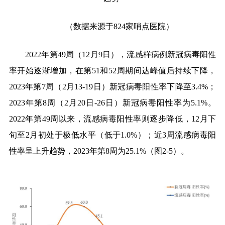
（数据来源于
824
家哨点医院）
2022
年第
49
周（
12
月
9
日），流感样病例新冠病毒阳性
率开始逐渐增加，在第
51
和
52
周期间达峰值后持续下降，
2023
年第
7
周（
2
月
13-19
日）新冠病毒阳性率下降至
3.4%
；
2023
年第
8
周（
2
月
20
日
-26
日）新冠病毒阳性率为
5.1%
。
2022
年第
49
周以来，流感病毒阳性率则逐步降低，
12
月下
旬至
2
月初处于极低水平（低于
1.0%
）；近
3
周流感病毒阳
性率呈上升趋势，
2023
年第
8
周为
25.1%
（图
2-5
）。