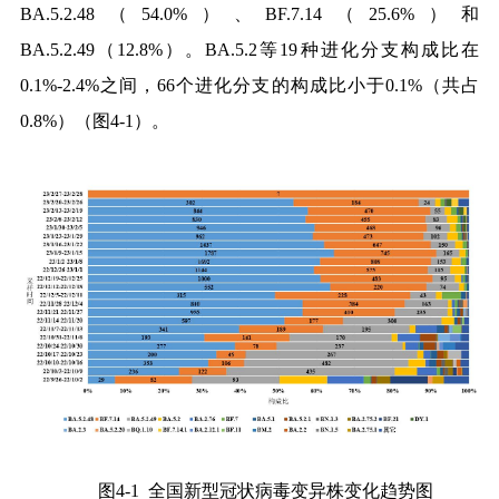
BA.5.2.48
（
54.0%
）、
BF.7.14
（
25.6%
）和
BA.5.2.49
（
12.8%
）。
BA.5.2
等
19
种进化分支构成比在
0.1%-2.4%
之间，
66
个进化分支的构成比小于
0.1%
（共占
0.8%
）（图
4-1
）。
图
4-1
全国新型冠状病毒变异株变化趋势图