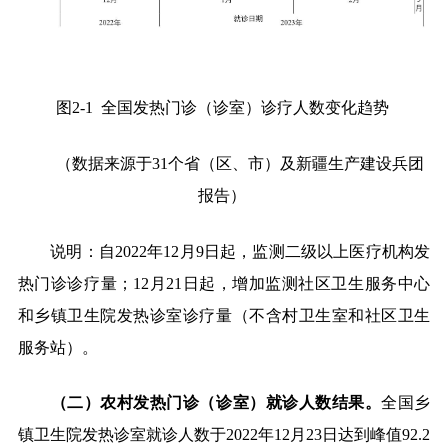
图
2-1
全国发热门诊（诊室）诊疗人数变化趋势
（数据来源于
31
个省（区、市）及新疆生产建设兵团
报告）
说明：自
2022
年
12
月
9
日起，监测二级以上医疗机构发
热门诊诊疗量；
12
月
21
日起，增加监测社区卫生服务中心
和乡镇卫生院发热诊室诊疗量（不含村卫生室和社区卫生
服务站）。
（二）农村发热门诊（诊室）就诊人数结果。
全国乡
镇卫生院发热诊室就诊人数于
2022
年
12
月
23
日达到峰值
92.2