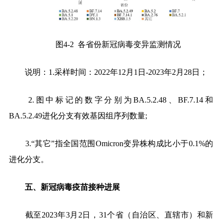
图
4-2
各省份新冠病毒变异监测情况
说明：
1.
采样时间：
2022
年
12
月
1
日
-2023
年
2
月
28
日
；
2.
图中标记的数字分别为
BA.5.2.48
、
BF.7.14
和
BA.5.2.49
进化分支有效基因组序列数量
;
3.
“其它”指全国范围
Omicron
变异株构成比小于
0.1%
的
进化分支。
五、新冠病毒疫苗接种进展
截至
2023
年
3
月
2
日，
31
个省（自治区、直辖市）和新