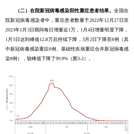
（二）在院新冠病毒感染阳性重症患者结果。
全国在
院新冠病毒感染者中，重症患者数量于
2022
年
12
月
27
日至
2023
年
1
月
3
日期间每日增量近
1
万，
1
月
4
日增量明显下降，
1
月
5
日达到峰值
12.8
万后持续下降，
3
月
2
日下降至
8
例（其
中新冠病毒感染重症
0
例、基础性疾病重症合并新冠病毒感
染
8
例），较峰值下降了
99.9%
（图
3-2
）。