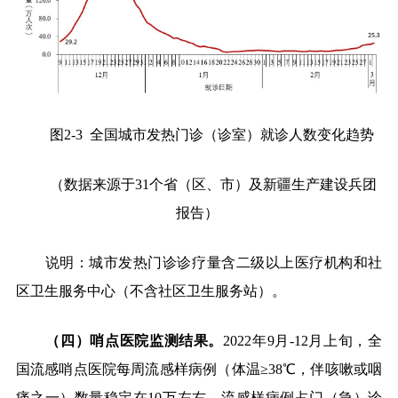
图
2-3
全国城市发热门诊（诊室）就诊人数变化趋势
（数据来源于
31
个省（区、市）及新疆生产建设兵团
报告）
说明：城市发热门诊诊疗量含二级以上医疗机构和社
区卫生服务中心（不含社区卫生服务站）。
（四）哨点医院监测结果。
2022
年
9
月
-12
月上旬，全
国流感哨点医院每周流感样病例（体温≥
38
℃，伴咳嗽或咽
痛之一）数量稳定在
10
万左右，流感样病例占门（急）诊