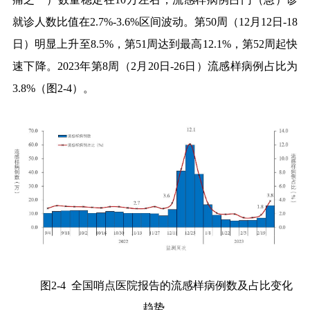
就诊人数比值在
2.7%-3.6%
区间波动。第
50
周（
12
月
12
日
-18
日）明显上升至
8.5%
，第
51
周达到最高
12.1%
，第
52
周起快
速下降。
2023
年第
8
周（
2
月
20
日
-26
日）流感样病例占比为
3.8%
（图
2-4
）。
图
2-4
全国
哨点医院
报告的
流感样病例数及占比变化
趋势