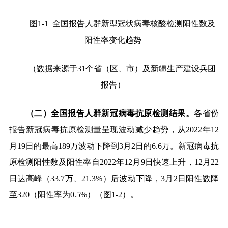
图
1-1
全国报告人群新型冠状病毒核酸检测阳性数及
阳性率变化趋势
（数据来源于
31
个省（区、市）及新疆生产建设兵团
报告）
（二）全国报告人群新冠病毒抗原检测结果。
各省份
报告新冠病毒抗原检测量呈现波动减少趋势，从
2022
年
12
月
19
日的最高
189
万波动下降到
3
月
2
日的
6.6
万。新冠病毒抗
原检测阳性数及阳性率自
2022
年
12
月
9
日快速上升，
12
月
22
日达高峰（
33.7
万、
21.3%
）后波动下降，
3
月
2
日阳性数降
至
320
（阳性率为
0.5%
）（图
1-2
）
。