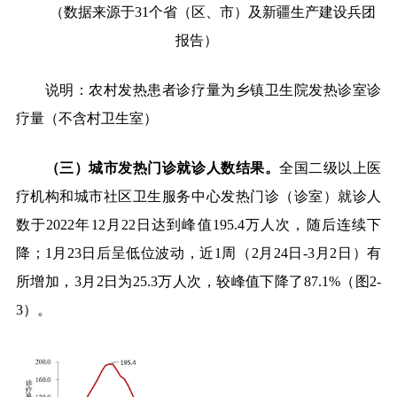
（数据来源于
31
个省（区、市）及新疆生产建设兵团
报告）
说明：农村发热患者诊疗量为乡镇卫生院发热诊室诊
疗量（不含村卫生室）
（三）城市发热门诊就诊人数结果。
全国二级以上医
疗机构和城市社区卫生服务中心发热门诊（诊室）就诊人
数于
2022
年
12
月
22
日达到峰值
195.4
万人次，随后连续下
降；
1
月
23
日后呈低位波动，近
1
周（
2
月
24
日
-3
月
2
日）有
所增加，
3
月
2
日为
25.3
万人次，较峰值下降了
87.1%
（图
2-
3
）。