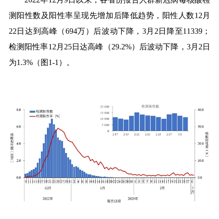
测阳性数及阳性率呈现先增加后降低趋势，阳性人数
12
月
22
日达到高峰（
694
万）后波动下降，
3
月
2
日降至
11339
；
检测阳性率
12
月
25
日达高峰（
29.2%
）后波动下降，
3
月
2
日
为
1.3%
（图
1-1
）。