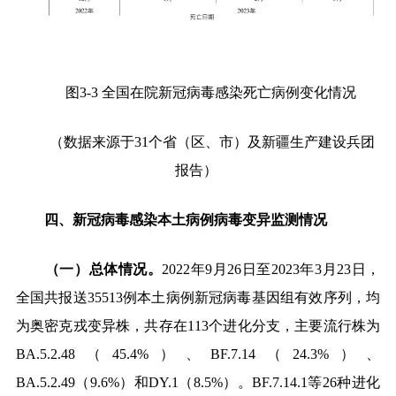
图
3-3
全国在院新冠病毒感染死亡病例变化情况
（数据来源于
31
个省（区、市）及新疆生产建设兵团
报告）
四、新冠病毒感染本土病例病毒变异监测情况
（一）总体情况。
2022
年
9
月
26
日至
2023
年
3
月
23
日，
全国共报送
35513
例本土病例新冠病毒基因组有效序列，均
为奥密克戎变异株，共存在
113
个进化分支，主要流行株为
BA.5.2.48
（
45.4%
）、
BF.7.14
（
24.3%
）、
BA.5.2.49
（
9.6%
）和
DY.1
（
8.5%
）。
BF.7.14.1
等
26
种进化