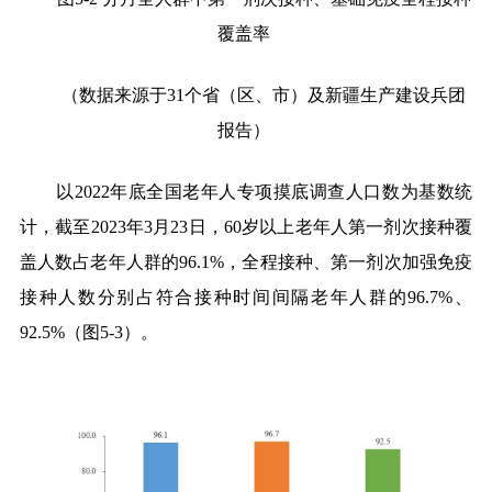
覆盖率
（数据来源于
31
个省（区、市）及新疆生产建设兵团
报告）
以
2022
年底全国老年人专项摸底调查人口数为基数统
计，截至
2023
年
3
月
23
日，
60
岁以上老年人第一剂次接种覆
盖人数占老年人群的
96.1%
，全程接种、第一剂次加强免疫
接种人数分别占符合接种时间间隔老年人群的
96.7%
、
92.5%
（图
5-3
）。