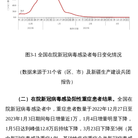
图
3-1
全国在院新冠病毒感染者每日变化情况
（数据来源于
31
个省（区、市）及新疆生产建设兵团
报告）
（二）在院新冠病毒感染阳性重症患者结果。
全
国在
院新冠病毒感染者中，重症患者数量于
2022
年
12
月
27
日至
2023
年
1
月
3
日期间每日增量近
1
万，
1
月
4
日增量明显下降，
1
月
5
日达到峰值
12.8
万后持续下降，
3
月
23
日下降至
5
例（其