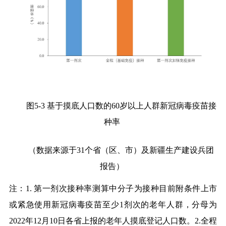
图
5-3
基于摸底人口数的
60
岁以上人群新冠病毒疫苗接
种率
（数据来源于
31
个省（区、市）及新疆生产建设兵团
报告）
注：
1.
第一剂次接种率测算中分子为接种目前附条件上市
或紧急使用新冠病毒疫苗至少
1
剂次的老年人群，分母为
2022
年
12
月
10
日各省上报的老年人摸底登记人口数。
2.
全程