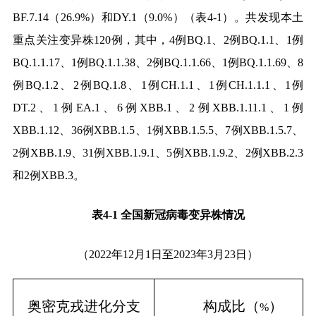
BF.7.14
（
26.9%
）和
DY.1
（
9.0%
）（表
4-1
）。共发现本土
重点关注变异株
120
例，其中，
4
例
BQ.1
、
2
例
BQ.1.1
、
1
例
BQ.1.1.17
、
1
例
BQ.1.1.38
、
2
例
BQ.1.1.66
、
1
例
BQ.1.1.69
、
8
例
BQ.1.2
、
2
例
BQ.1.8
、
1
例
CH.1.1
、
1
例
CH.1.1.1
、
1
例
DT.2
、
1
例
EA.1
、
6
例
XBB.1
、
2
例
XBB.1.11.1
、
1
例
XBB.1.12
、
36
例
XBB.1.5
、
1
例
XBB.1.5.5
、
7
例
XBB.1.5.7
、
2
例
XBB.1.9
、
31
例
XBB.1.9.1
、
5
例
XBB.1.9.2
、
2
例
XBB.2.3
和
2
例
XBB.3
。
表
4-1
全国新冠病毒变异株情况
（
2022
年
12
月
1
日至
2023
年
3
月
23
日）
奥密克戎
进化分支
构成比（
）
%