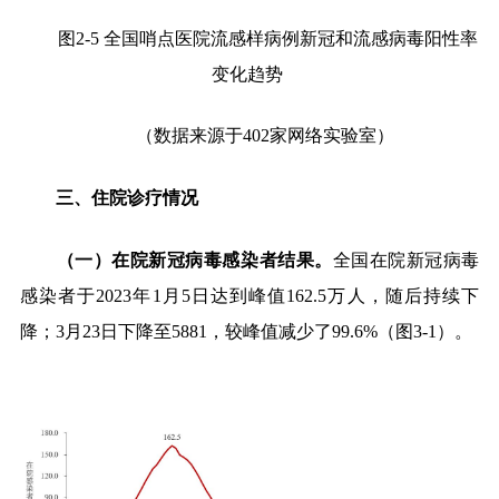
图
2-5
全国
哨点医院流感样病例新冠和流感病毒阳性率
变化趋势
（数据来源于
402
家网络实验室）
三、住院诊疗情况
（一）在院新冠病毒感染者结果。
全国在院新冠病毒
感染者于
2023
年
1
月
5
日达到峰值
162.5
万人，随后持续下
降；
3
月
23
日下降至
5881
，较峰值减少了
99.6%
（图
3-1
）。