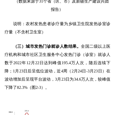
（数据来源于
31
个省（区、市）及新疆生产建设兵团
报告）
说明：农村发热患者诊疗量为乡镇卫生院发热诊室诊
疗量（不含村卫生室）
（三）城市发热门诊就诊人数结果。
全国二级以上医
疗机构和城市社区卫生服务中心发热门诊（诊室）就诊人
数于
2022
年
12
月
22
日达到峰值
195.4
万人次，随后连续下
降；
1
月
23
日后呈低位波动，近
4
周（
2
月
24
日
-3
月
23
日）在
波动增加后呈现平台波动，
3
月
23
日为
34.6
万人次，较峰值
下降了
82.3%
（图
2-3
）。