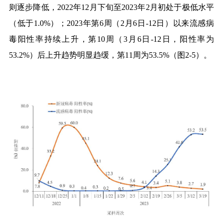
则逐步降低，
2022
年
12
月下旬至
2023
年
2
月初处于极低水平
（低于
1.0%
）；
2023
年第
6
周（
2
月
6
日
-12
日）以来流感病
毒阳性率持续上升，第
10
周（
3
月
6
日
-12
日，阳性率为
53.2%
）后上升趋势明显趋缓，第
11
周为
53.5%
（图
2-5
）
。