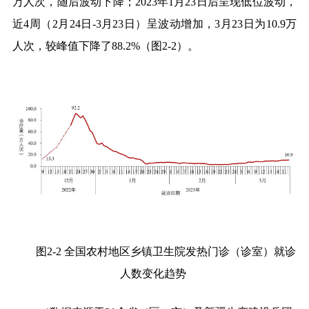
万人次，随后波动下降；
2023
年
1
月
23
日后呈现低位波动，
近
4
周（
2
月
24
日
-3
月
23
日）呈波动增加，
3
月
23
日为
10.9
万
人次，较峰值下降了
88.2%
（图
2-2
）
。
图
2-2
全国农村地区乡镇卫生院发热门诊（诊室）就诊
人数变化趋势