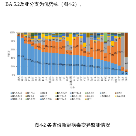
BA.5.2
及亚分支为优势株（图
4-2
）。
图
4-2
各省份新冠病毒变异监测情况