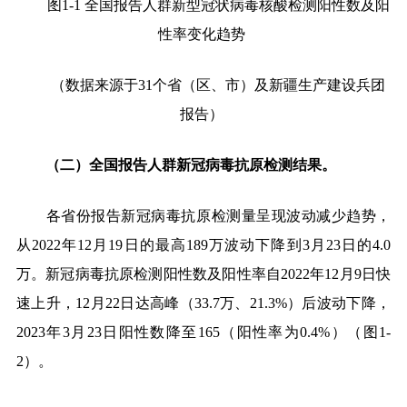
图
1-1
全国报告人群新型冠状病毒核酸检测阳性数及阳
性率变化趋势
（数据来源于
31
个省（区、市）及新疆生产建设兵团
报告）
（二）全国报告人群新冠病毒抗原检测结果。
各省份报告新冠病毒抗原检测量呈现波动减少趋势，
从
2022
年
12
月
19
日的最高
189
万波动下降到
3
月
23
日的
4.0
万。新冠病毒抗原检测阳性数及阳性率自
2022
年
12
月
9
日快
速上升，
12
月
22
日达高峰（
33.7
万、
21.3%
）后波动下降，
2023
年
3
月
23
日阳性数降至
165
（阳性率为
0.4%
）（图
1-
2
）
。