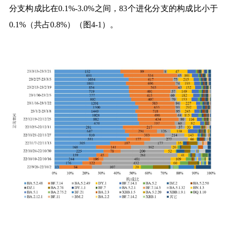
分支构成比在
0.1%-3.0%
之间，
83
个进化分支的构成比小于
0.1%
（共占
0.8%
）（图
4-1
）。