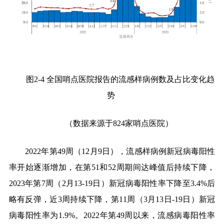
图
2-4
全国
哨点医院
报告的
流感样病例数及占比变化趋
势
（数据来源于
824
家哨点医院）
2022
年第
49
周（
12
月
9
日），流感样病例新冠病毒阳性
率开始逐渐增加，在第
51
和
52
周期间达峰值后持续下降，
2023
年第
7
周（
2
月
13-19
日）新冠病毒阳性率下降至
3.4%
后
略有反弹，近
3
周持续下降，第
11
周（
3
月
13
日
-19
日）新冠
病毒阳性率为
1.9%
。
2022
年第
49
周以来，流感病毒阳性率