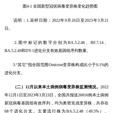
图
4-1
全国新型冠状病毒变异株变化趋势图
说明：
1.
采样日期：
2022
年
9
月
26
日至
2023
年
3
月
21
日。
2.
图中标记的数字分别为
BA.5.2.48
、
BF.7.14
、
BA.5.2.49
和
DY.1
进化分支有效基因组序列数量。
3.
“其它”指全国范围
Omicron
变异株构成比小于
0.1%
的
进化分支
。
（二）
12
月以来本土病例病毒变异株监测情况。
2022
年
12
月
1
日至
2023
年
3
月
23
日，全国共报送
26816
例本土病例
新冠病毒基因组有效序列，均为奥密克戎变异株，共存在
68
个进化分支。主要流行株为
BA.5.2.48
（
49.5%
）、