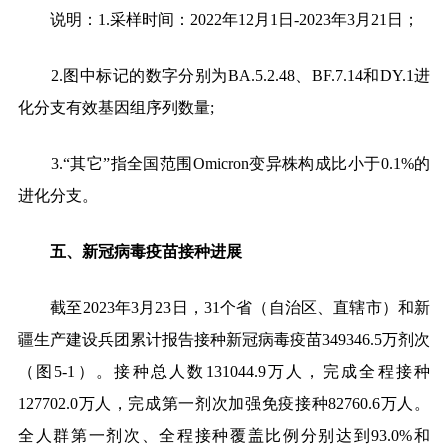
说明：
1.
采样时间：
2022
年
12
月
1
日
-2023
年
3
月
21
日；
2.
图中标记的数字分别为
BA.5.2.48
、
BF.7.14
和
DY.1
进
化分支有效基因组序列数量
;
3.
“其它”指全国范围
Omicron
变异株构成比小于
0.1%
的
进化分支
。
五、新冠病毒疫苗接种进展
截至
2023
年
3
月
23
日，
31
个省（自治区、直辖市）和新
疆生产建设兵团累计报告接种新冠病毒疫苗
349346.5
万剂次
（图
5-1
）。接种总人数
131044.9
万人，完成全程接种
127702.0
万人，完成第一剂次加强免疫接种
82760.6
万人。
全人群第一剂次、全程接种覆盖比例分别达到
93.0%
和