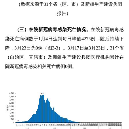
（数据来源于
31
个省（区、市）及新疆生产建设兵团
报告）
（三）在院新冠病毒感染死亡情况。
在院新冠病毒感
染死亡病例数于
1
月
4
日达到每日峰值
4273
例，随后持续下
降，
3
月
23
日为
0
例（图
3-3
）。
3
月
17
日至
3
月
23
日，
31
个省
（自治区、直辖市）及新疆生产建设兵团医疗机构累计在
院新冠病毒感染相关死亡病例
0
例。