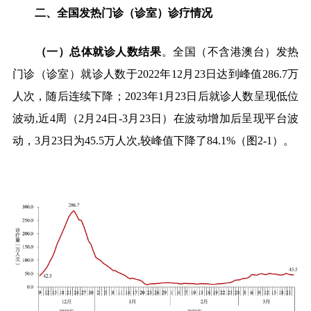
二、全国发热门诊（诊室）诊疗情况
（一）总体就诊人数结果
。
全国（不含港澳台）发热
门诊（诊室）就诊人数于
2022
年
12
月
23
日达到峰值
286.7
万
人次，随后连续下降；
2023
年
1
月
23
日后就诊人数呈现低位
波动
,
近
4
周（
2
月
24
日
-3
月
23
日）在波动增加后呈现平台波
动，
3
月
23
日为
45.5
万人次
,
较峰值下降了
84.1%
（图
2-1
）。