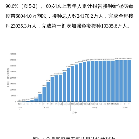
90.6%
（图
5-2
）。
60
岁以上老年人累计报告接种新冠病毒
疫苗
68044.0
万剂次，接种总人数
24170.2
万人，完成全程接
种
23035.3
万人，完成第一剂次加强免疫接种
19305.6
万人。