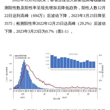
测阳性数及阳性率呈现先增加后降低趋势，阳性人数
12
月
22
日达到高峰（
694
万）后波动下降，
2023
年
3
月
23
日降至
3575
；检测阳性率
2022
年
12
月
25
日达高峰（
29.2%
）后波动
下降，
2023
年
3
月
23
日为
0.7%
（图
1-1
）。