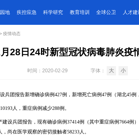
园地
疾控应急
科学研究
教育培训
全球公卫
人才建
>
疫情动态
2月28日24时新型冠状病毒肺炎疫
时间：
2020-02-29
字体：
大
小
设兵团报告新增确诊病例427例，新增死亡病例47例（湖北45例
193人，重症病例减少288例。
设兵团报告，现有确诊病例37414例（其中重症病例7664例）
7人，尚在医学观察的密切接触者58233人。