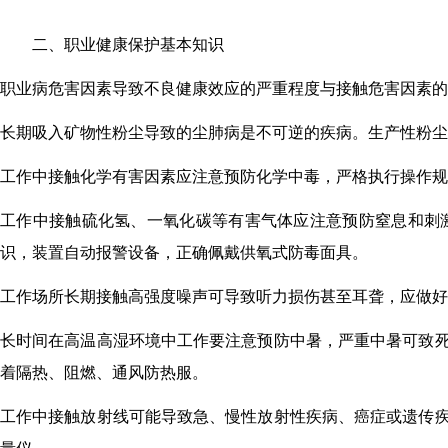
二、职业健康保护基本知识
职业病危害因素
导致不良
健康
效应
的严重程度与
接触
危害因素
的
长期吸入矿物性粉尘导致
的
尘肺病
是不可逆的疾病
。
生产性粉尘
工作中接触
化学有害因素应注意预防
化学中毒，严格执行操作规
工作中接触硫化氢、一氧化碳等
有害
气体
应注意
预防
窒息和刺
识，装置自动报警设备，正确佩戴供氧式防毒面具。
工作场所
长期接触高强度噪声可导致听力损伤甚至耳聋，应做好
长时间在高温高湿环境中工作要注意预防中暑，严重中暑可致
着隔热、阻燃、通风防热服。
工作中接触放射线可能导致急、慢性放射性疾病、癌症或遗传