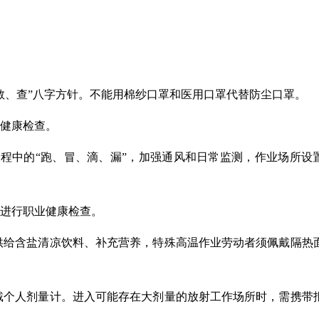
教、查
”
八字方针。不能用棉纱口罩和医用口罩
代替
防尘口罩。
健康检查。
过程中的
“
跑、冒、滴、漏
”
，加强通风和日常监测，作业
场所
设
进行职业健康检查。
供给含盐清凉
饮料
、补充营养，特殊高温作业劳动者须佩戴隔热
戴个人剂量计。进入可能存在大剂量的放射工作场所时，需携带