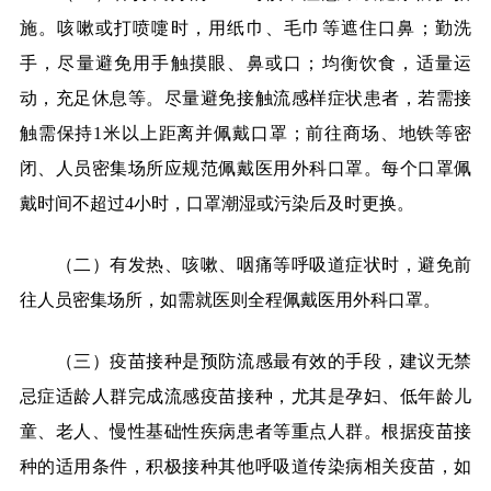
施。咳嗽或打喷嚏时，用纸巾、毛巾等遮住口鼻；勤洗
手，尽量避免用手触摸眼、鼻或口；均衡饮食，适量运
动，充足休息等。尽量避免接触流感样症状患者，若需接
触需保持
1
米以上距离并佩戴口罩；前往商场、地铁等密
闭、人员密集场所应规范佩戴医用外科口罩。每个口罩佩
戴时间不超过
4
小时，口罩潮湿或污染后及时更换。
（二）有发热、咳嗽、咽痛等呼吸道症状时，避免前
往人员密集场所，如需就医则全程佩戴医用外科口罩。
（三）疫苗接种是预防流感最有效的手段，建议无禁
忌症适龄人群完成流感疫苗接种，尤其是孕妇、低年龄儿
童、老人、慢性基础性疾病患者等重点人群。根据疫苗接
种的适用条件，积极接种其他呼吸道传染病相关疫苗，如