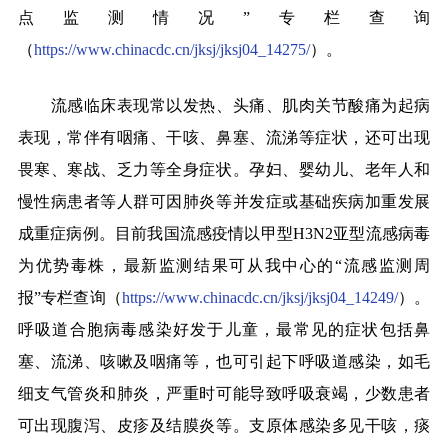
点监测情况”专栏查询
（
https://www.chinacdc.cn/jksj/jksj04_14275/
）。
流感临床表现常以发热、头痛、肌肉关节酸痛为起病
表现，常伴有咽痛、干咳、鼻塞、流涕等症状，还可出现
畏寒、寒战、乏力等全身症状。孕妇、婴幼儿、老年人和
慢性病患者等人群可因肺炎等并发症或基础疾病加重发展
成重症病例。目前我国流感疫情以甲型
H3N2
亚型流感病毒
为优势毒株，最新监测结果可从我中心的
“
流感监测周
报
”
专栏查询（
https://www.chinacdc.cn/jksj/jksj04_14249/
）。
呼吸道合胞病毒感染好发于儿童，最常见的症状包括鼻
塞、流涕、咳嗽及咽痛等，也可引起下呼吸道感染，如毛
细支气管炎和肺炎，严重时可能导致呼吸衰竭，少数患者
可出现腹泻、皮疹及结膜炎等。支原体感染多见干咳，痰