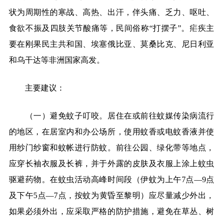
状为周期性的寒战、高热、出汗，伴头痛、乏力、呕吐、
食欲不振及四肢关节酸痛等，民间俗称“打摆子”。疟疾主
要在刚果民主共和国、埃塞俄比亚、莫桑比克、尼日利亚
和乌干达等非洲国家高发。
主要建议：
（一）避免蚊子叮咬。居住在或前往蚊媒传染病流行
的地区，在居室内和办公场所，使用蚊香或电蚊香液并使
用纱门纱窗和蚊帐进行防蚊。前往公园、绿化带等地点，
应穿长袖衣服及长裤，并于外露的皮肤及衣服上涂上蚊虫
驱避药物。在蚊虫活动高峰时间段（伊蚊为上午
7
点
—9
点
及下午
5
点
—7
点，按蚊为黄昏至黎明）应尽量减少外出，
如果必须外出，应采取严格的防护措施，避免在草丛、树