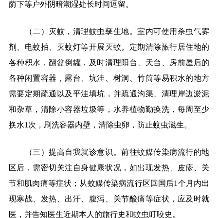
荫下等户外阴暗潮湿处长时间逗留。
（二）灭蚊，清理蚊虫孳生地。室内可使用杀虫气雾
剂、电蚊拍、灭蚊灯等开展灭蚊。定期清除旅行居住地的
各种积水，翻盆倒罐，及时清理阳台、天台、房前屋后的
各种闲置容器，露台、坑洼、树洞、竹筒等易积水的地方
需要定期疏通以及平洼填坑，并疏通沟渠、清理岸边淤泥
和杂草，清除小容器垃圾等，水养植物勤换洗，每周至少
换水
1
次，刷洗容器内壁，清除虫卵，防止蚊虫滋生。
（三）提高自我就诊意识。前往蚊媒传染病流行的地
区后，需密切关注自身健康状况，如出现发热、皮疹、关
节和肌肉痛等症状；从蚊媒传染病流行区回国后
1
个月内出
现寒战、发热、出汗、腹泻、关节酸痛等症状，应及时就
医，并告知医生近期本人的旅行史和蚊虫叮咬史。