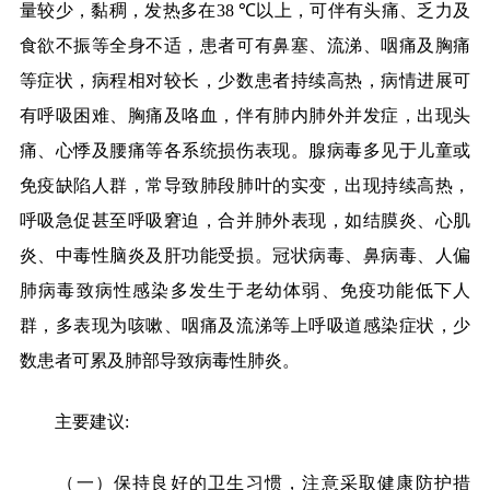
量较少，黏稠，发热多在
38 ℃
以上，可伴有头痛、乏力及
食欲不振等全身不适，患者可有鼻塞、流涕、咽痛及胸痛
等症状，病程相对较长，少数患者持续高热，病情进展可
有呼吸困难、胸痛及咯血，伴有肺内肺外并发症，出现头
痛、心悸及腰痛等各系统损伤表现。腺病毒多见于儿童或
免疫缺陷人群，常导致肺段肺叶的实变，出现持续高热，
呼吸急促甚至呼吸窘迫，合并肺外表现，如结膜炎、心肌
炎、中毒性脑炎及肝功能受损。冠状病毒、鼻病毒、人偏
肺病毒致病性感染多发生于老幼体弱、免疫功能低下人
群，多表现为咳嗽、咽痛及流涕等上呼吸道感染症状，少
数患者可累及肺部导致病毒性肺炎。
主要建议
:
（一）保持良好的卫生习惯，注意采取健康防护措