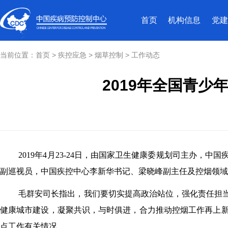
首页
机构信息
党建
当前位置：
首页
>
疾控应急
>
烟草控制
>
工作动态
2019年全国青
2019
年
4
月
23-24
日，由国家卫生健康委规划司主办，中国
副巡视员，中国疾控中心李新华书记、梁晓峰副主任及控烟领域
毛群安司长指出，我们要切实提高政治站位，强化责任担
健康城市建设，凝聚共识，与时俱进，合力推动控烟工作再上
点工作有关情况。