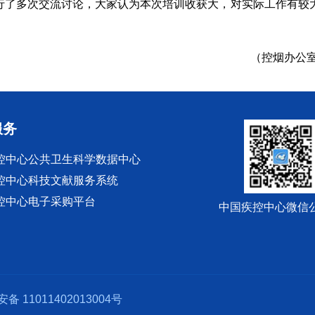
行了多次交流讨论，大家认为本次培训收获大，对实际工作有较
（控烟办公
服务
控中心公共卫生科学数据中心
控中心科技文献服务系统
控中心电子采购平台
中国疾控中心微信
备 11011402013004号