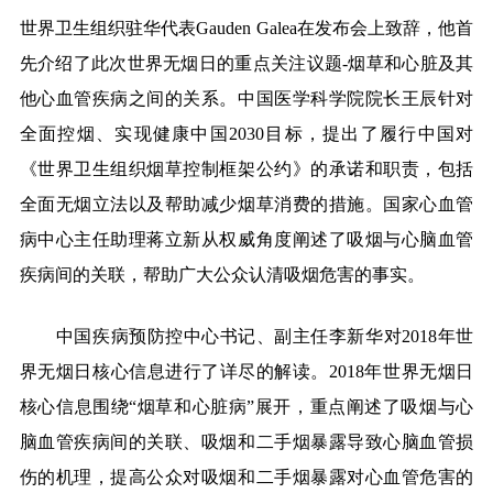
世界卫生组织驻华代表
Gauden Galea
在发布会上致辞，他首
先介绍了此次世界无烟日的重点关注议题
-
烟草和心脏及其
他心血管疾病之间的关系。中国医学科学院院长王辰针对
全面控烟、实现健康中国
2030
目标，提出了履行中国对
《世界卫生组织烟草控制框架公约》的承诺和职责，包括
全面无烟立法以及帮助减少烟草消费的措施。国家心血管
病中心主任助理蒋立新从权威角度阐述了吸烟与心脑血管
疾病间的关联，帮助广大公众认清吸烟危害的事实。
中国疾病预防控中心书记、副主任李新华对
2018
年世
界无烟日核心信息进行了详尽的解读。
2018
年世界无烟日
核心信息围绕
“
烟草和心脏病
”
展开，重点阐述了吸烟与心
脑血管疾病间的关联、吸烟和二手烟暴露导致心脑血管损
伤的机理，提高公众对吸烟和二手烟暴露对心血管危害的