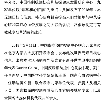
科分会、中国控制吸烟协会和新探健康发展研究中心，九
家单位以
“
烟草和心脏病
”
为重点，共同发布了
2018
年世界
无烟日核心信息。核心信息旨在提高人们对烟草与中风等
心脏和其它心血管疾病之间关联的认识，及倡导制定可有
效减少烟草消费的政策。
2018
年
5
月
11
日，中国疾病预防控制中心联合八家单位
在北京内蒙古大厦召开发布会，发布此次世界无烟日核心
信息。出席本次活动的领导及嘉宾有新任世界卫生组织驻
华代表
Gauden Galea
，中国疾病预防控中心党委书记、副主
任李新华，中国医学科学院院长王辰，国家心血管病中心
主任助理蒋立新，联合发布九家单位代表、负责人及相关
人员，国家权威的控烟领域及心血管病领域的专家，以及
全国各大媒体机构代表共
50
余人。