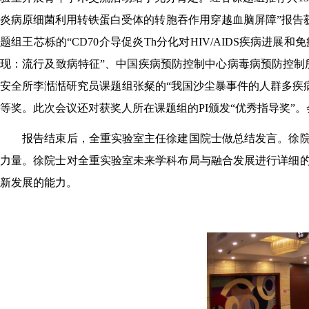
炎病原细菌利用转铁蛋白受体的转胞吞作用穿越血脑屏障”报告
题组王芯栎的“CD70介导促炎Th分化对HIV/AIDS疾病
现：流行及致病特征”、中国疾病预防控制中心病毒病预防控制所
安全所李湉湉研究员课题组张粲的“我国沙尘暴事件的人群多疾病
等奖。此次会议还对获奖人所在课题组的PI颁发“优秀指导奖”
报告结束后，全重实验室主任徐建国院士做总结发言。徐
力量。徐院士对全重实验室未来学科布局与融合发展进行详细
新发展的能力。