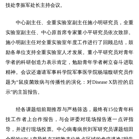
技处李振军处长主持会议。
中心副主任、全重实验室副主任施小明研究员，全重
实验室副主任、中心原首席专家董小平研究员依次致辞。
施小明副主任对全重实验室年度工作进行了回顾总结，鼓
励各单位支持全重实验室人才发展。董小平研究员对青年
学者的科研创造力表示肯定，勉励青年学者树立奋斗进取
精神。
会议还邀
请
军事科学院军事医学院杨瑞馥研究员作
题为
“鼠疫菌致病与传播性的演化：对Disease X防控的启
示”的主旨报告。
经各课题组
前期
推荐与严格筛选，最终有
15位青年科
技工作者
上台作
报告
，
与会评委对现场报告逐一
点评
指
导，并
进行现场投票。
中心
病毒病所刘军研究员课题组田