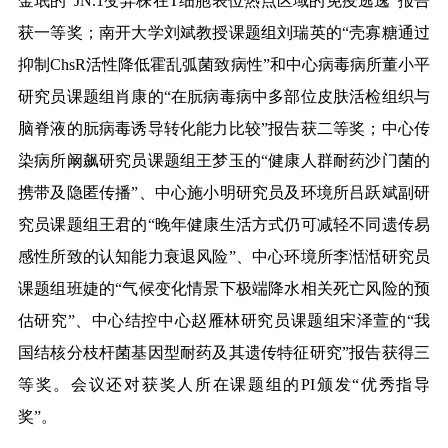
金珉的
“JN.1变异株在T细胞表位热点区域的免疫逃逸”报告
获一等奖；
南开大学刘斌教授课题组刘瑞英的
“壳寡糖通过
抑制ChsR活性降低霍乱弧菌致病性”和
中心
病毒病所董小平
研究员课题组肖康的
“在朊病毒病中多部位皮肤活检组织与
脑脊液的朊病毒诱导转化能力比较”报告获二等奖；
中心传
染病所阚飙研究员课题组王梦玉的
“健康人群耐药沙门菌的
携带及隐匿传播”、中心施小明研究员及环境所吕跃斌副研
究员课题组王君的“晚年健康生活方式仍可减轻不同遗传易
感性所致的认知能力衰退风险”、中心环境所李湉湉研究员
课题组班婕的“气候变化情景下极端降水相关死亡风险的预
估研究”、中心结控中心赵雁林研究员课题组宋泽萱的“我
国结核分枝杆菌基因型耐药及其遗传特征研究”报告获得三
等奖。
会议还
对获奖人所在课题组的
PI颁发“优秀指导
奖”。