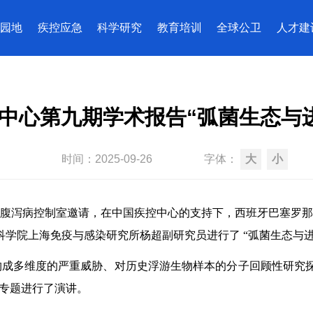
园地
疾控应急
科学研究
教育培训
全球公卫
人才建
中心第九期学术报告“弧菌生态与
时间：
2025-09-26
字体：
大
小
室邀请，在中国疾控中心的支持下，西班牙巴塞罗那自治大学Jaime Lui
h教授和中国科学院上海免疫与感染研究所杨超副研究员进行了 “弧菌
构成多维度的严重威胁
、对历史浮游生物样本的分子回顾性研究
个专题进行了演讲。