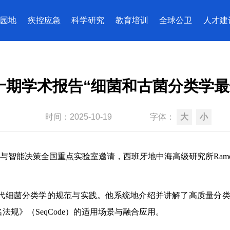
园地
疾控应急
科学研究
教育培训
全球公卫
人才建
十期学术报告“细菌和古菌分类学最
时间：
2025-10-19
字体：
大
小
能决策全国重点实验室邀请，西班牙地中海高级研究所Ramon Anto
代细菌分类学的规范与实践。他系统地介绍并讲解了高质量分
法规》（SeqCode）的适用场景与融合应用。