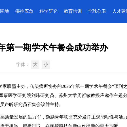
园地
疾控应急
科学研究
教育培训
全球公卫
人才建
6年第一期学术午餐会成功举办
字体：
大
小
科学家联盟主办，传染病所协办的2026年第一期学术午餐会“顶刊
院军事医学研究院刘玮研究员、苏州大学周哲敏教授应邀作主题
员卢昕研究员召集会议并主持。
业高质量发展的生力军，勉励青年联盟充分发挥主观能动性与活
才勇于担当、积极进取，在疾控科技创新中作出新的更大贡献。