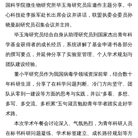
国科学院微生物研究所毕玉海研究员应邀作主题分享。中
心科技处李振军处长出席会议并讲话，联盟执委会委员孙
晓曼副研究员召集会议并主持。
毕玉海研究员结合自身从助理研究员到国家
杰出
青年
科
学基金获得者的成长经历，系统讲解
了基金申请书各部分
的撰写要点，并延伸分享了
实验室管理、个人学术规划与
团队建设经验。
董小平研究员作为我国病毒学领域资深前辈，结合数十
年科研生
涯，分享了在科学问题判断、冷门方向坚守、团
队从零到一建设等方面的思考与实践
，并以“多看、多想、
多写、多交流、多积累”五句箴言勉励青年学者踏实走好学
术路
。
本次学术午餐会讨论深入、气氛热烈，为青年科
研人员
在标书科研问题凝练、学术标签建立、成长路径规划等方