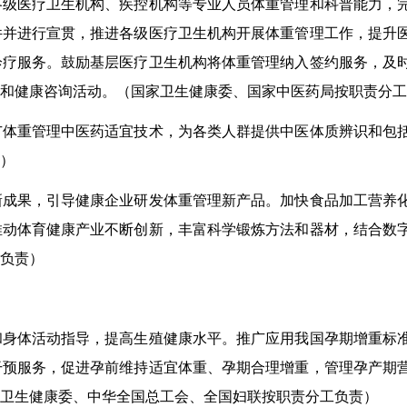
各级医疗卫生机构、疾控机构等专业人员体重管理和科普能力，
件并进行宣贯，推进各级医疗卫生机构开展体重管理工作，提升
诊疗服务。
鼓励
基层医疗卫生机构
将体重管理纳入签约服务，及
和健康咨询活动。（
国家卫生健康委、国家中医药局按职责分工
广体重管理中医
药
适宜技术，为
各类人群
提供中医体质辨识和包
）
新成果，引导健康企业研发体重管理新产品。
加快食品加工营养
推动体育健康产业不断创新，丰富科学锻炼方法和器材，结合数
负责
）
和身体活动指导，提高生殖健康水平。推广应用我国孕期增重标
干预服务，促进
孕前维持适宜体重、孕期合理增重
，管理孕产期
卫生健康委、中华全国总工会、全国妇联按职责分工负责
）