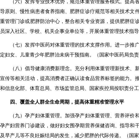
（六）发挥专业技术优势，规范体重管理服务模式。
提高
导原则
、
慢性病患者食养指南
、
肥胖症诊疗规范等相关技术文
重管理门诊或肥胖防治中心，整合相关专业资源，提供肥胖
症
员深入社区、学校、
机关
企事业单位等，开展体重管理技术指导
（七）发挥中医药对体重管理的技术支撑作用。
进一步推
定
妇女、儿童青少年肥胖治未病干预指南。（
国家中医药局负责
（八）倡导健康消费新理念。
充分利用体重管理新技术、
宣传等相关
活动
，提高消费者正确认读食品营养标签的能力。
和信息化部、
体育总局
、市场监管总局、国家疾控局按职责分工
四、覆盖全人群全生命周期，提高体重精准管理水平
（九）孕产妇体重管理。
加强孕产妇体重管理、营养评价
孕产妇营养门诊建设，做好妇女围孕期营养保健咨询、指导和
及早产儿等不良妊娠结局的发生，减少肥胖的代际传递。（
国家