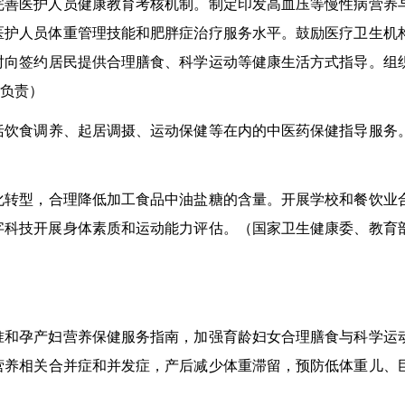
完善医护人员健康教育考核机制。制
定
印发
高血压等
慢性病营养
医护人员体重管理技能和肥胖
症
治疗服务水平。鼓励医疗卫生机
时向签约居民提供合理膳食、科学运动等健康生活方式指导
。组
负责
）
括饮食调养、起居调摄、运动保健等在内的中医药保健指导服务
化转型，
合理降低
加工食品中
油盐糖的含量。
开展
学
校和
餐饮业
字科技开展身体素质和运动能力评估。（
国家卫生健康委、教育
准
和孕产妇营养保健服务指南
，加强育龄妇女合理膳食与科学运
营养相关合并症和并发症，
产后减少体重滞留，预防低体重儿、