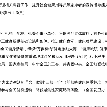
管理
相关科普工作，提升社会健康指导员等志愿者的宣传指导能
职责分工负责
）
卫生
机构、学校、
机关
企事业单位、宾馆等配置体重秤，有条件
职工健身提供基础设施和条件。推进健康食堂、健康餐厅建设，
的全民健身活动，组织“万步有约”健走激励大赛
、
“健康城
镇
健康
重变化并提供体重管理建议的移动应用程序（APP）
和小程序
总局、国家疾控局、中华全国总工会、共青团中央、全国妇联按
为家庭生活新理念，做到“三知一管”（即知晓健康体重标准、
极参与全民健身运动，降低聚集性家庭肥胖风险。（
全国爱卫办