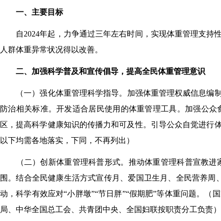
一、
主要目标
自2024年起，力争通过三年左右时间，实现体重
管理
支持
人群
体重异常
状况得以改善。
二、
加强科学普及和宣传倡导，提高全民体重管理
意识
（一）强化体重管理科学指导。
加强体重
管理
权威
信息
编
防治相关标准。开发适合居民使用的体重管理工具。加强公众
区
，
提高科学健康知识的传播力和可及性。引导公众自觉进行
以下均需各地落实
，
下同，不再列出
）
（二）创新体重管理科普形式。
推动体重管理科普宣教进
围。结合全民健康生活方式宣传月
、爱国卫生月、
全民营养周
动，科学有效应对“小胖墩”“节日胖”“假期肥”等体重问题。（
国
局、中华全国总工会、共青团中央、全国妇联按职责分工负责
）