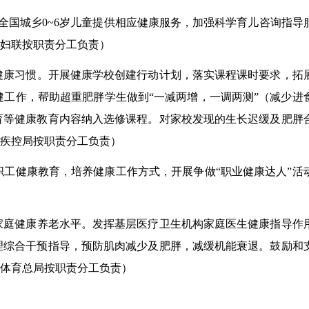
全国城乡
0
~
6岁儿童提供相应健康服务，加强科学育儿咨询指导
妇联按职责分工负责
）
健康习惯。
开展健康学校创建行动计划，落实课程课时要求，拓
工作，帮助超重肥胖学生做到“一减两增，一调两测”（减少进
育等健康教育内容纳入选修课程。对家校发现的生长迟缓
及肥胖
疾控局按职责分工负责
）
职工健康教育，培养健康工作方式，开展
争做
“
职业
健康达人”
活
家庭
健康
养老水平。
发挥
基层医疗卫生
机构家庭医生健康指导作
理综合干预指导，预防肌肉减少及肥胖，减缓机能衰退。鼓励和
体育总局
按职责分工负责
）