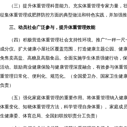
（三）提升体重管理科普能力。
充实体重管理专家力量，
征集体重管理或肥胖防控方面的典型做法和特色实践，并加强推
三、动员社会广泛参与，提升体重管理效能
（四）积极营造体重管理社会支持性环境。
推广
“
一秤一尺
成分
仪。扩大健康小屋社区覆盖范围，打造健康主题公园、健
免售卖高盐、高糖及高脂食品
。全面实施学生体质强健行动
，
活动。鼓励商业
健康
保险
与健康管理深度融合，
有效参与体重
重管理日常化、便利化、规范化。
（
全国爱卫办、国家卫生健
负责
）
（五）强化家庭体重管理的重要作用。
将体重管理纳入健
体重变化、知晓体重管理方法，科学管理自身体重）。家庭成
生健康委、
体育总局
、全国妇联按职责分工负责
）