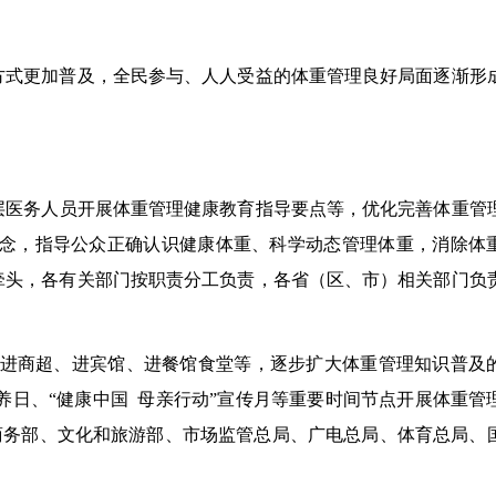
方式更加普及，全民参与、人人受益的体重管理良好局面逐渐形
层医务人员开展体重管理健康教育指导要点等，优化完善体重管
理念，指导公众正确认识健康体重
、
科学
动态
管理体重，消除体
牵头，各有关部门按职责分工负责
，
各省（区、市）
相关部门负
进商超、进宾馆、进餐馆食堂等，逐步扩大体重
管理
知识普及
养日
、“健康中国 母亲行动”宣传月
等重要时间节点开展体重管
商务部、文化和旅游部、市场监管总局、广电总局、
体育总局
、