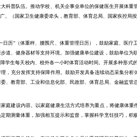
壮大科普队伍。推动学校、机关企事业单位的保健医生开展体重
广。（
国家卫生健康委牵头，教育部、
体育总局
、国家疾控局按
一日历”（体重秤、腰围尺、体重管理日历），鼓励家庭、医疗
康步道、健身器
材
等支持环境。加强健康单位建设，
鼓励
单位为
保障学生每天
校内、校外各
一小时体育
活动时间
。
开展多种形
式
管理，
充分
发挥支持保障作用。
鼓励开发具备连续动态采集分析体
康委、教育部、工业和信息化部、民政部、
体育总局
、金融监管
康家庭建设内容。以家庭健康生活方式培养为重点，将健康体重作
员定期测量体重，加强相互提示和监督，掌握科学烹饪技巧，积