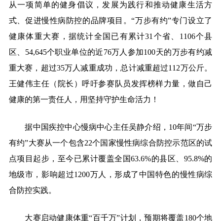
从一项简单的健身倡议，
发展
为践行和推动健康生活方
式
、
促进慢
性
病防控的品牌项目
。
“万步有约”专门设立了
健康体重大赛，
据统计
全国
已有累计
31
个
省、
1106个县
区、54,645个职业单位的近76万人参加100天的
万步有约
减
重大赛，超过
35万人减重成功，总计减重超过112万公斤。
王健伟主任（院长）呼吁参赛队员发挥榜样力量，做自己
健康的第一责任人，用坚持守护生命活力！
据中国疾控中心慢病中心主任吴静介绍，
10年间“万步
有约”大赛从一个
包含
22个国家慢
性
病综合防控示范区的试
点项目起步，至今已累计覆盖全国
63.6%的县区、95.8%的
地级市，影响超过1200万人，形成了中国特色的慢性病综
合防控实践
。
大赛启动健康体重
“百千万”计划，
预期将
覆盖
180个地