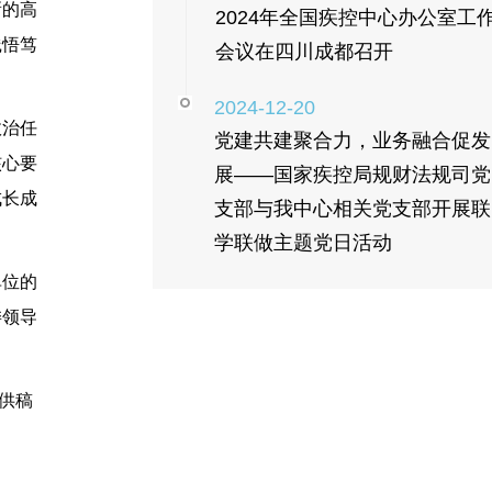
新的高
2024年全国疾控中心办公室工
践悟笃
会议在四川成都召开
2024-12-20
政治任
党建共建聚合力，业务融合促发
核心要
展——国家疾控局规财法规司党
成长成
支部与我中心相关党支部开展联
学联做主题党日活动
单位的
委领导
 供稿