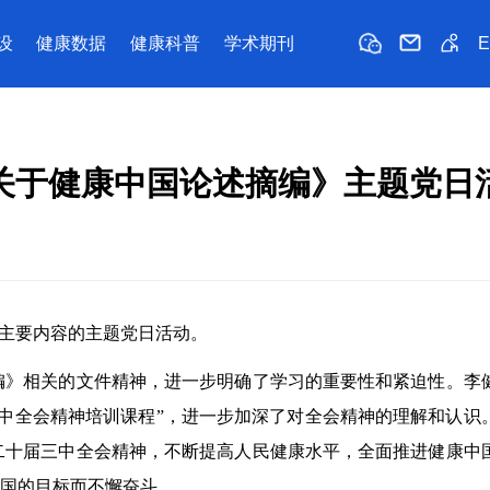
设
健康数据
健康科普
学术期刊
关于健康中国论述摘编》主题党日
主要内容的主题党日活动。
编》相关的文件精神，进一步明确了学习的重要性和紧迫性。李
中全会精神培训课程
”
，进一步加深了对全会精神的理解和认识
二十届三中全会精神，不断提高人民健康水平，全面推进健康中
国的目标而不懈奋斗。