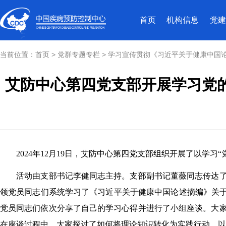
首页
机构信息
党建
当前位置：
首页
>
党群专题专栏
>
学习宣传贯彻《习近平关于健康中国
艾防中心第四党支部开展学习党
2024
年
12
月
19
日，艾防中心第四党支部组织开展了以学习
“
活动由支部书记李健同志主持。支部副书记董薇同志传达
领党员同志们系统学习了《习近平关于健康中国论述摘编》关
党员同志们依次分享了自己的学习心得并进行了小组座谈。大
在座谈过程中，大家探讨了如何将理论知识转化为实践行动，以