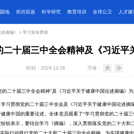
园地
疾控应急
科学研究
教育培训
全球公卫
人才建
论述摘编》
>
学习宣传贯彻
的二十届三中全会精神及《习近平
时间：
2024-12-26
字体：
大
小
党的二十届三中全会精神
”
及《习近平关于健康中国论述摘编》为
了学习贯彻党的二十届三中全会及《习近平关于健康中国论述摘
于健康中国的重要论述。全体党员观看了
“
学习贯彻党的二十届三
家纷纷表示，要结合学习《摘编》，深入贯彻落实党的二十大和
实际行动践行党的二十大和二十届三中全会精神，为实现健康中