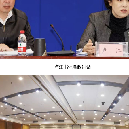
卢江书记廉政讲话