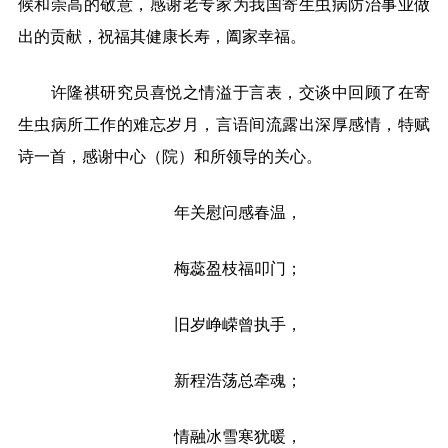
候和崇高的敬意，感谢老专家为我国寄生虫病防治事业做
出的贡献，祝福其健康长寿，阖家幸福。
许隆祺研究员喜悦之情溢于言表，交谈中回顾了在寄
生虫病所工作的难忘岁月，言语间流露出深厚感情，特赋
诗一首，感谢中心（院）和所领导的关心。
年关慰问感春温，
梅蕊盈枝福叩门；
旧岁峥嵘曾执手，
新程浩荡总牵魂；
情融冰雪寒犹暖，