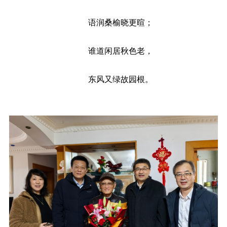
语润桑榆晓更暄；
谁道闲居秋色老，
东风又绿故园根。