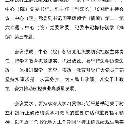
中心（院）党委书记、副主任（副院长）张国新主持会
议，中心（院）党委副书记周宇辉领学《摘编》第二、第
六专题，中心（院）党委常委、纪委书记梅扬领学《摘
编》第三专题。
会议强调，中心（院）各级党组织要切实扛起主体责
任，把学习教育抓紧抓实、抓出成效。要坚持边学边查边
改，一体推进深学、真查、实改，教育引导广大党员干部
坚持实事求是、求真务实，为人民出政绩、以实干出政
绩，奋力推动疾控事业高质量发展。
会议要求，要持续深入学习贯彻习近平总书记关于树
立和践行正确政绩观学习教育的重要讲话和重要指示精
神，以习近平总书记地方工作期间坚持正确政绩观生动实