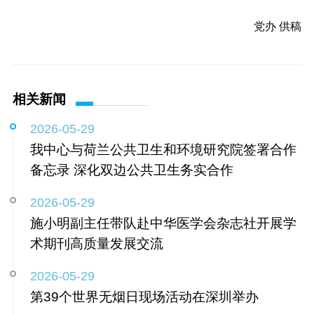
党办 供稿
相关新闻
2026-05-29
我中心与荷兰公共卫生和环境研究院签署合作
备忘录 深化双边公共卫生务实合作
2026-05-29
施小明副主任带队赴中华医学会杂志社开展学
术期刊高质量发展交流
2026-05-29
第39个世界无烟日现场活动在深圳举办