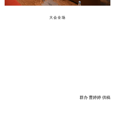
大会全场
群办 曹婷婷 供稿