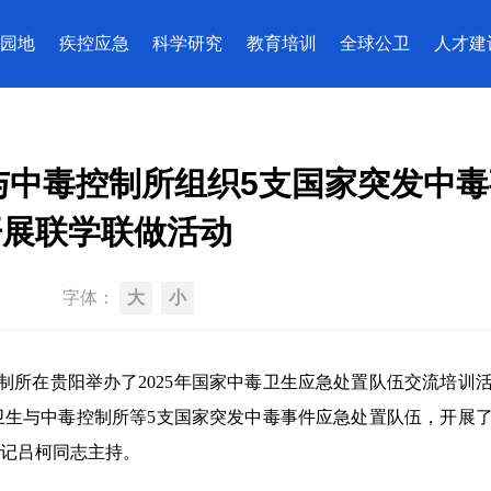
园地
疾控应急
科学研究
教育培训
全球公卫
人才建
与中毒控制所组织5支国家突发中毒
开展联学联做活动
字体：
大
小
制
所在贵阳
举办了
2025年国家中毒卫生应急处置队伍交流培训
卫生与中毒控制所
等
5支国家突发中毒事件应急处置队伍
，
开展
记吕柯同志主持。