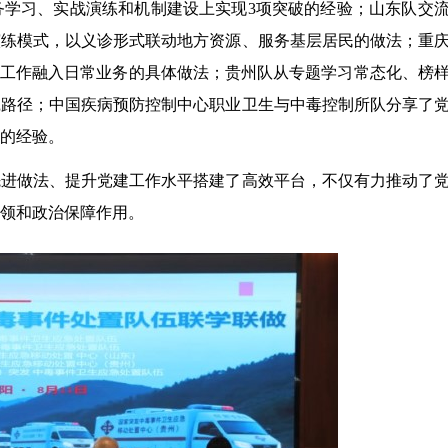
务学习、实战演练和机制建设上实现
3项突破的经验
；
山东队交
演练模式，以义诊形式联动地方资源、服务基层居民的做法；
重
建工作融入日常业务的具体做法；
贵州队从专题学习常态化、榜
践路径；
中国疾病预防控制中心
职业卫生与中毒控制所
队分享了
的经验。
先进做法、提升党建工作水平搭建了高效平台，不仅有力推动了
领
和政治保障作用
。