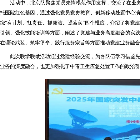
活动
中，
北京队聚焦党员先锋模范作用发挥，交流了在业
托医院红色基因，通过强化党员党史教育、创新移动处置中心
绕
“有计划、扛责任、抓廉洁、强落实”四个维度，介绍了将党
引领、强化技能培训等方面，阐述了党建与业务高度融合的实
在理论武装、筑牢堡垒、践行服务宗旨等方面推动党建业务融合
此次联学联做活动通过党建经验交流，为各队伍学习借鉴
业务的深度融合，
也
更
加
强化了
中毒卫生
应急处置工作的政治引