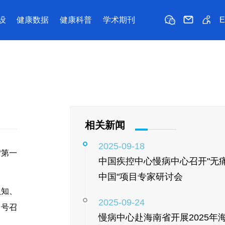
设
健康数据
健康科普
学术期刊
相关新闻
2025-09-18
“第一
中国疾控中心慢病中心召开"无
中国"项目专家研讨会
认知、
2025-09-24
，号召
慢病中心赴海南省开展2025年