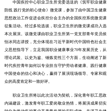
中国疾控中心职业卫生所党委选送的《筑牢职业健康
防线
践行党的初心使命》微党课，参加了由中国卫生健康
思想政治工作促进会疾控分会主办的全国疾控系统微党课
征集活动。经过多轮选拔，职业卫生所的微党课成功入选
本次展演。该微党课由职业卫生所第一党支部青年党员侯
怡冰同志讲授，充分体现在
习近平
新时代中国特色社会主
义思想指导下
，
立足我国职业健康事业
70年
发展历史
，从
理论武装、以史为鉴、锤炼党性三
个
方面，
生动
阐述了
新
时代
疾控青年如何以专业担当守护劳动者健康、践行健康
中国使命
的信心和决心
，
赢得了展演现场领导、专家和观
众的高度肯定和一致好评。
职业卫生所将以此次活动为契机，深化青年职工思政
内涵建设，激发青年职工爱岗敬业热情，将展演成果切实