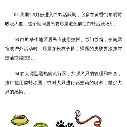
02
我国5-9月份进入白蛉活跃期，它多在黄昏到黎明前
吸吮人血，这个期间居民要尽量避免前往白蛉活跃场所。
03
白蛉孳生地区居民应使用蚊帐、纱门纱窗，夜间露
宿或户外活动时，尽量穿长衣长裤，裸露的皮肤要涂抹防
蚊油或驱蚊剂。
04
在犬源型黑热病流行区，加强犬只的管理和筛查，
推广使用驱蛉项圈，或对犬只进行驱蚊药的喷淋，减少犬
只的感染。