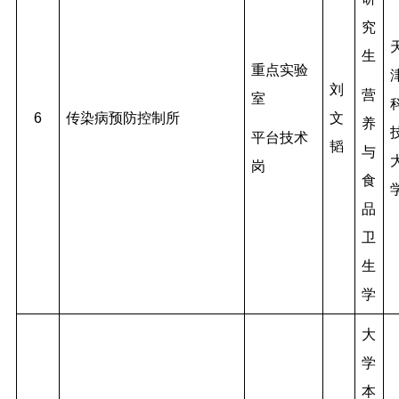
究
生
重点实验
刘
营
室
6
传染病预防控制所
文
养
平台技术
韬
与
岗
食
品
卫
生
学
大
学
本