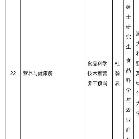
硕
士
研
究
生
食
食品科学
杜
品
22
营养与健康所
技术室营
瀚
科
养干预岗
辰
学
与
农
业
商