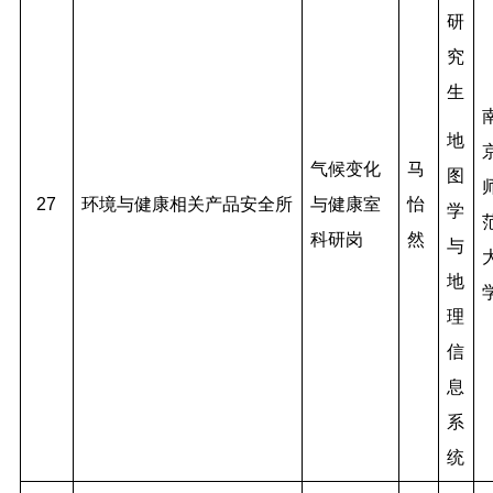
研
究
生
地
气候变化
马
图
27
环境与健康相关产品安全所
与健康室
怡
学
科研岗
然
与
地
理
信
息
系
统