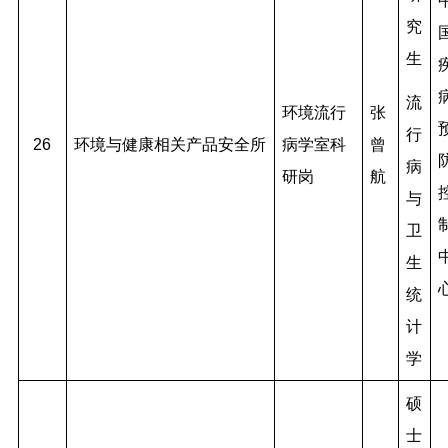
究
生
流
环境流行
张
行
26
环境与健康相关产品安全所
病学室科
曾
病
研岗
航
与
卫
生
统
计
学
硕
士