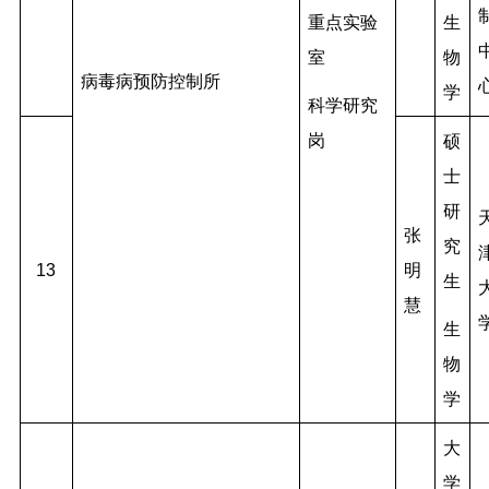
生
重点实验
物
室
病毒病预防控制所
学
科学研究
岗
硕
士
研
张
究
13
明
生
慧
生
物
学
大
学