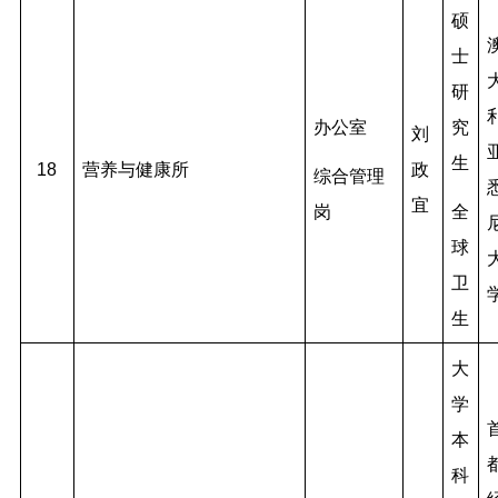
硕
士
研
办公室
究
刘
生
18
营养与健康所
政
综合管理
宜
岗
全
球
卫
生
大
学
本
科