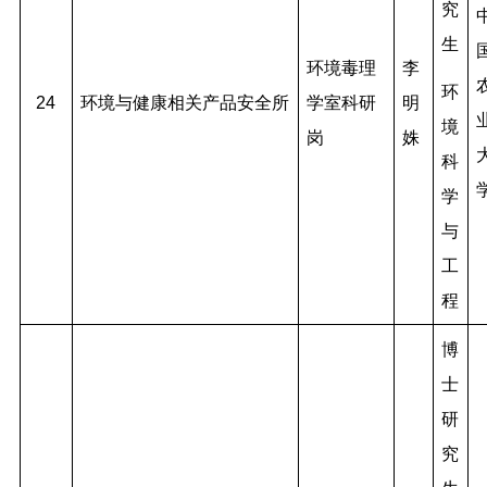
究
生
环境毒理
李
环
24
环境与健康相关产品安全所
学室科研
明
境
岗
姝
科
学
与
工
程
博
士
研
究