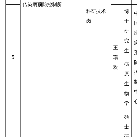
传染病预防控制所
科研技术
博
岗
士
研
究
王
生
5
瑞
病
欢
原
生
物
学
硕
士
研