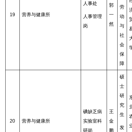
人事处
郭
劳
19
营养与健康所
一
人事管理
动
然
岗
与
社
会
保
障
硕
士
研
究
碘缺乏病
王
生
20
营养与健康所
实验室科
金
发
研岗
鹏