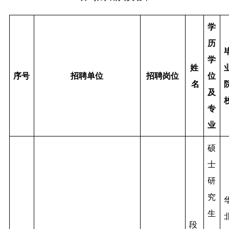
学
历
学
姓
序号
招聘单位
招聘岗位
位
名
及
专
业
硕
士
研
究
生
段