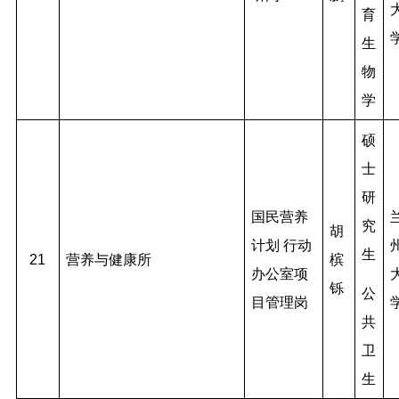
育
生
物
学
硕
士
研
国民营养
究
胡
计划 行动
生
21
营养与健康所
槟
办公室项
铄
公
目管理岗
共
卫
生