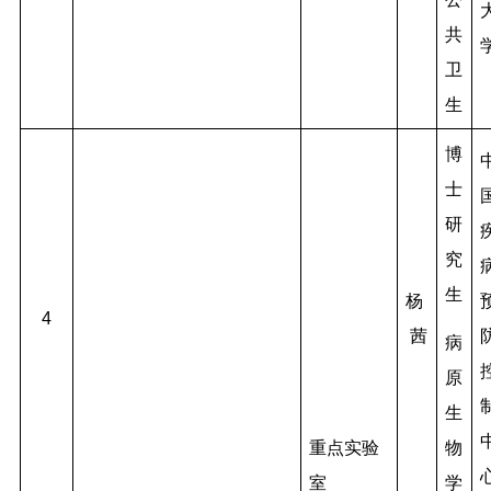
共
卫
生
博
士
研
究
生
杨
4
茜
病
原
生
物
重点实验
学
室