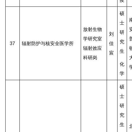
疫
硕
士
放射生物
研
刘
学研究室
究
37
辐射防护与核安全医学所
佳
辐射效应
生
宸
科研岗
化
学
硕
士
研
究
生