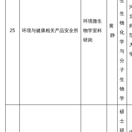
生
生
环境微生
物
黄
25
环境与健康相关产品安全所
物学室科
化
静
研岗
学
与
分
子
生
物
学
硕
士
研