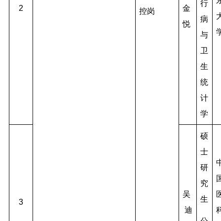
行
2
金
控岗
病
悦
与
卫
生
统
计
学
硕
士
研
究
吴
生
3
迪
公