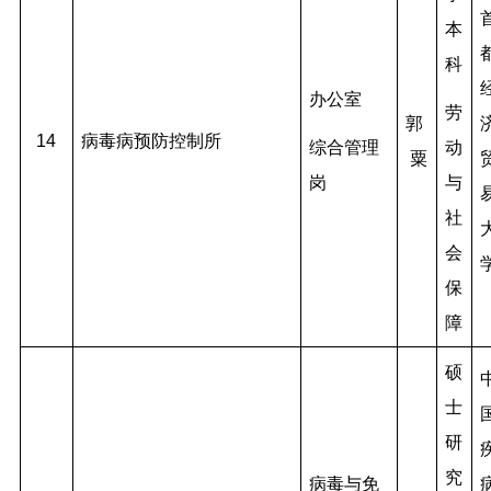
本
科
办公室
劳
郭
14
病毒病预防控制所
综合管理
动
粟
岗
与
社
会
保
障
硕
士
研
究
病毒与免