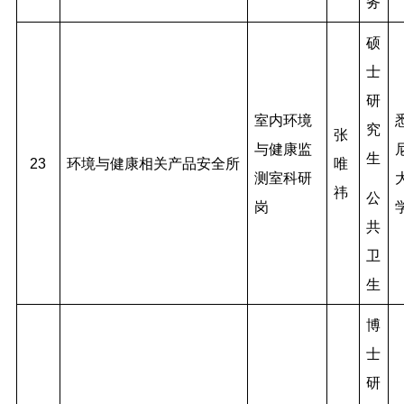
务
硕
士
研
室内环境
究
张
与健康监
生
23
环境与健康相关产品安全所
唯
测室科研
祎
公
岗
共
卫
生
博
士
研