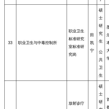
硕
士
研
职业卫生
究
田
标准研究
生
33
职业卫生与中毒控制所
凯
室标准研
宁
公
究岗
共
卫
生
硕
士
研
放射诊疗