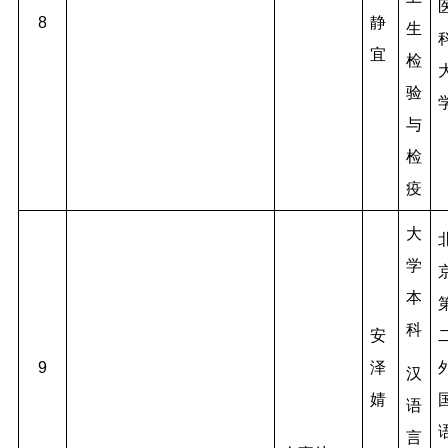
8
静
生
宜
检
验
与
检
疫
大
学
本
科
安
9
泽
汉
婧
语
言