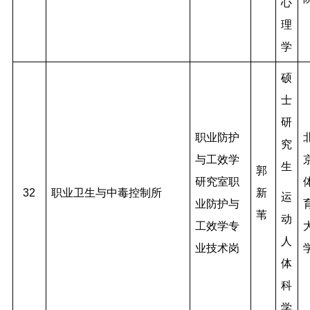
心
理
学
硕
士
研
职业防护
究
与工效学
生
郭
研究室职
32
职业卫生与中毒控制所
新
运
业防护与
苇
动
工效学专
人
业技术岗
体
科
学