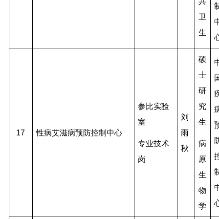
共
卫
生
硕
士
研
参比实验
究
刘
室
生
17
性病艾滋病预防控制中心
雨
专业技术
病
秋
岗
原
生
物
学