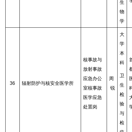
生
物
学
大
学
本
核事故与
科
放射事故
卫
应急办公
周
36
辐射防护与核安全医学所
生
室核事故
锐
检
医学应急
验
处置岗
与
检