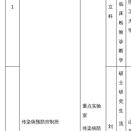
临
1
立
床
科
检
验
诊
断
学
硕
士
研
究
重点实验
生
室
传染病预防控制所
流
刘
传染病防