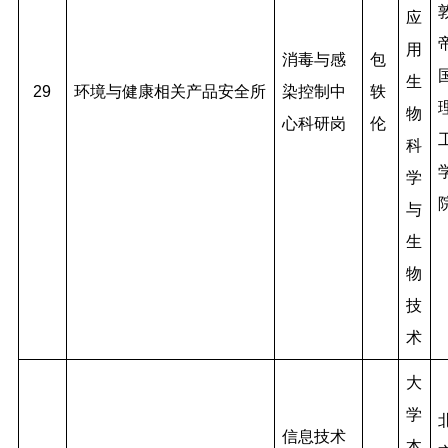
应
用
消毒与感
包
生
29
环境与健康相关产品安全所
染控制中
轶
物
心科研岗
伦
科
学
与
生
物
技
术
大
学
信息技术
本