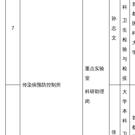
科
孙
卫
7
志
生
文
检
验
与
检
重点实验
疫
室
传染病预防控制所
科研助理
大
岗
学
本
科
张
卫