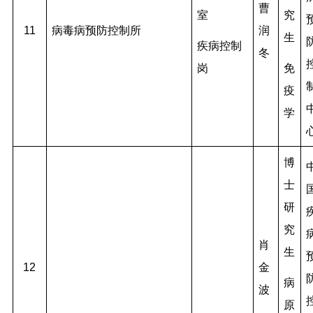
曹
室
究
11
病毒病预防控制所
润
生
疾病控制
冬
岗
免
疫
学
博
士
研
究
肖
生
12
金
病
波
原