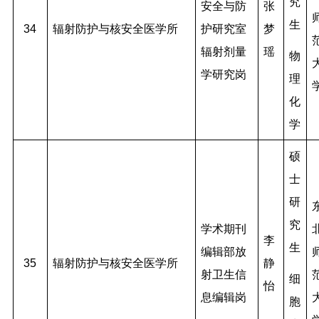
究
安全与防
张
生
34
辐射防护与核安全医学所
护研究室
梦
辐射剂量
瑶
物
学研究岗
理
化
学
硕
士
研
究
学术期刊
李
生
编辑部放
35
辐射防护与核安全医学所
静
射卫生信
细
怡
息编辑岗
胞