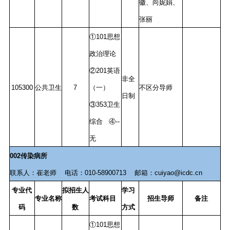
徽、向妮娟、
张丽
①101思想
政治理论
②201英语
非全
105300
公共卫生
7
（一）
不区分导师
日制
③353卫生
综合 ④--
无
002传染病所
联系人：崔老师 电话：010-58900713 邮箱：cuiyao@icdc.cn
专业代
拟招生人
学习
专业名称
考试科目
招生导师
备注
码
数
方式
①101思想