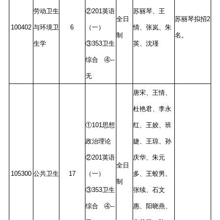
劳动卫生
②201英语
苏丽琴、王
全日
苏丽琴拟招2
100402
与环境卫
6
（一）
情、张岚、朱
制
名。
生学
③353卫生
英、沈瑾
综合 ④--
无
唐宋、王情、
杜艳君、李永
①101思想
红、王姣、班
政治理论
婕、王琼、孙
②201英语
庆华、朱元
全日
105300
公共卫生
17
（一）
多、王蛟男、
制
③353卫生
张续、石文
综合 ④--
惠、阳晓燕、