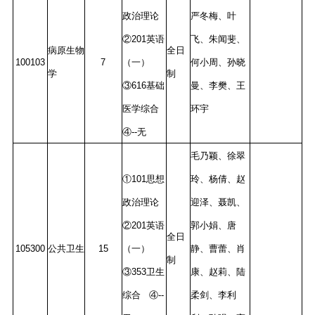
政治理论
严冬梅、叶
②201英语
飞、朱闻斐、
病原生物
全日
100103
7
（一）
何小周、孙晓
学
制
③616基础
曼、李樊、王
医学综合
环宇
④--无
毛乃颖、徐翠
①101思想
玲、杨倩、赵
政治理论
迎泽、聂凯、
②201英语
郭小娟、唐
全日
105300
公共卫生
15
（一）
静、曹蕾、肖
制
③353卫生
康、赵莉、陆
综合 ④--
柔剑、李利