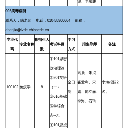
波、李臻鹏
003病毒病所
联系人：陈老师 电话：010-58900664 邮箱：
chenjia@ivdc.chinacdc.cn
专业代
拟招生人
学习
专业名称
考试科目
招生导师
备注
码
数
方式
①101思想
政治理论
高晨、朱贞、
②201英语
全日
崔爱利、宋
李海拟招2
100102
免疫学
8
（一）
制
娟、庞立丽、
名。
③616基础
李海、石琦
医学综合
④--无
①101思想