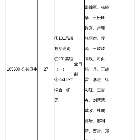
郑灿军、张晓
畅、王松旺、
许真、卢珊、
①101思想
张丽杰、亓
政治理论
晓、王琦琦、
②201英语
高欣、司向、
全日
105300
公共卫生
27
（一）
杨一兵、王静
制
③353卫生
雷、李涛、徐
综合 ④--
彩红、王吉
无
春、刘慧慧、
戴政、杜鹏、
郭岩、郝利
新、曹雷、郑