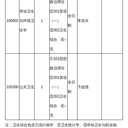
政治理论
劳动卫生
②201英语
全日
100402
与环境卫
1
（一）
李洪兴
制
生学
③353卫生
综合 ④--
无
①101思想
政治理论
②201英语
全日
105300
公共卫生
1
（一）
卞战强
制
③353卫生
综合 ④--
无
注：卫生综合包含①流行病学、②卫生统计学、③劳动卫生与职业病