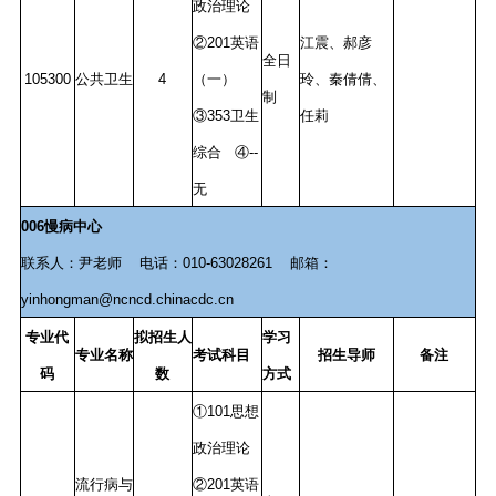
政治理论
②201英语
江震、郝彦
全日
105300
公共卫生
4
（一）
玲、秦倩倩、
制
③353卫生
任莉
综合 ④--
无
006慢病中心
联系人：尹老师 电话：010-63028261 邮箱：
yinhongman@ncncd.chinacdc.cn
专业代
拟招生人
学习
专业名称
考试科目
招生导师
备注
码
数
方式
①101思想
政治理论
流行病与
②201英语