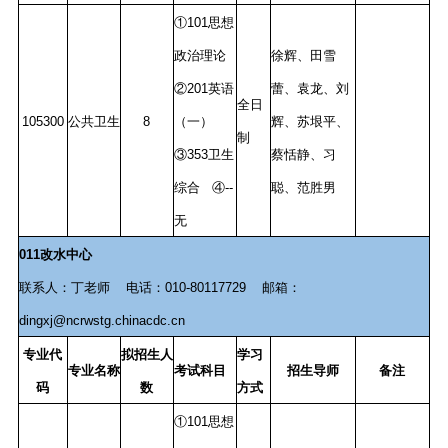
①101思想
政治理论
徐辉、田雪
②201英语
蕾、袁龙、刘
全日
105300
公共卫生
8
（一）
辉、苏垠平、
制
③353卫生
蔡恬静、习
综合 ④--
聪、范胜男
无
011
改水中心
联系人：丁老师 电话：010-80117729 邮箱：
dingxj@ncrwstg.chinacdc.cn
专业代
拟招生人
学习
专业名称
考试科目
招生导师
备注
码
数
方式
①101思想