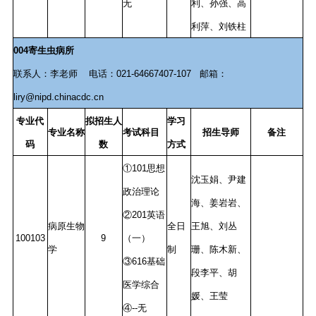
无
利、孙强、高
利萍、刘铁柱
004寄生虫病所
联系人：李老师 电话：021-64667407-107 邮箱：
liry@nipd.chinacdc.cn
专业代
拟招生人
学习
专业名称
考试科目
招生导师
备注
码
数
方式
①101思想
沈玉娟、尹建
政治理论
海、姜岩岩、
②201英语
病原生物
全日
王旭、刘丛
100103
9
（一）
学
制
珊、陈木新、
③616基础
段李平、胡
医学综合
媛、王莹
④--无