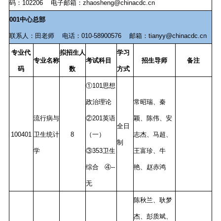
码：
102206
电子邮箱：
zhaosheng@chinacdc.cn
001中心总部
联系人：田老师 电话：010-58900576 邮箱：tianyy@chinacdc.cn
专业代
拟招生人
学习
专业名称
考试科目
招生导师
备注
码
数
方式
①101思想
政治理论
常昭瑞、秦
流行病与
②201英语
颖、陈伟、安
全日
100401
卫生统计
8
（一）
志杰、马超、
制
学
③353卫生
王富珍、牛
综合 ④--
艳、赵赤鸿
无
陈秋兰、耿梦
杰、彭质斌、