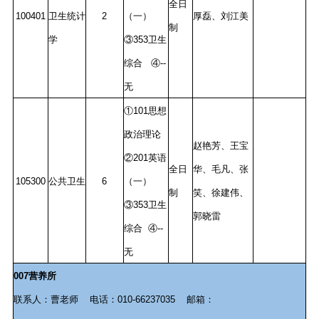
全日
100401
卫生统计
2
（一）
厚磊、刘江美
制
学
③353卫生
综合 ④--
无
①101思想
政治理论
赵艳芳、王宝
②201英语
全日
华、毛凡、张
105300
公共卫生
6
（一）
制
笑、徐建伟、
③353卫生
郭晓雷
综合 ④--
无
007营养所
联系人：曹老师 电话：010-66237035 邮箱：