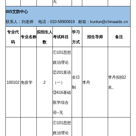
无
005艾防中心
联系人：刘老师 电话：010-58900919 邮箱：kunlun@chinaaids.cn
专业代
拟招生人
学习
专业名称
考试科目
招生导师
备注
码
数
方式
①101思想
政治理论
②201英语
全日
李丹拟招2
100102
免疫学
2
（一）
李丹
制
名。
③616基础
医学综合
④--无
①101思想
政治理论