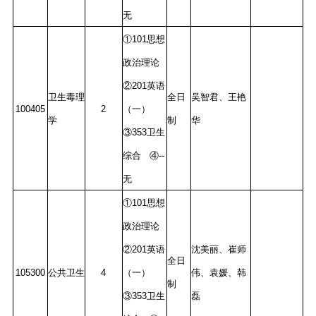
无
①101思想
政治理论
②201英语
卫生毒理
全日
吴智君、王艳
100405
2
（一）
学
制
华
③353卫生
综合 ④--
无
①101思想
政治理论
②201英语
沈美丽、崔师
全日
105300
公共卫生
4
（一）
伟、袁媛、韩
制
③353卫生
磊