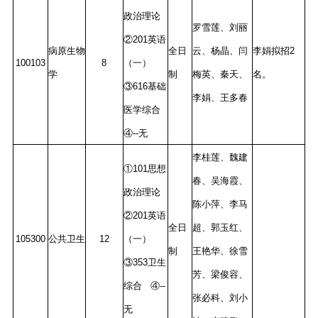
政治理论
罗雪莲、刘丽
②201英语
病原生物
全日
云、杨晶、闫
李娟拟招2
100103
8
（一）
学
制
梅英、秦天、
名。
③616基础
李娟、王多春
医学综合
④--无
李桂莲、魏建
①101思想
春、吴海霞、
政治理论
陈小萍、李马
②201英语
全日
超、郭玉红、
105300
公共卫生
12
（一）
制
王艳华、徐雪
③353卫生
芳、梁俊容、
综合 ④--
张必科、刘小
无