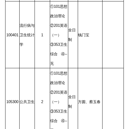
①101思想
政治理论
流行病与
②201英语
全日
100401
卫生统计
1
（一）
钱门宝
制
学
③353卫生
综合 ④--
无
①101思想
政治理论
②201英语
全日
105300
公共卫生
2
（一）
方圆、蔡玉春
制
③353卫生
综合 ④--