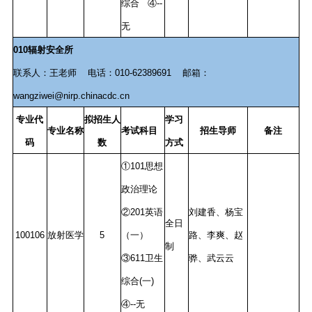
综合 ④--
无
010辐射安全所
联系人：王老师 电话：010-62389691 邮箱：
wangziwei@nirp.chinacdc.cn
专业代
拟招生人
学习
专业名称
考试科目
招生导师
备注
码
数
方式
①101思想
政治理论
②201英语
刘建香、杨宝
全日
100106
放射医学
5
（一）
路、李爽、赵
制
③611卫生
骅、武云云
综合(一)
④--无