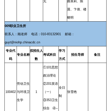
无
曲英莉、陈
晨、卞倩、楼
晓明
009职业卫生所
联系人：顾老师 电话：010-83132901 邮箱：
guyt@niohp.chinacdc.cn
专业代
拟招生人
学习
专业名称
考试科目
招生导师
备注
码
数
方式
①101思想
政治理论
劳动卫生
②201英语
全日
100402
与环境卫
1
（一）
张雪艳
制
生学
③353卫生
综合 ④--