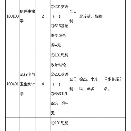
②201英语
病原生物
全日
100103
2
（一）
廖玲洁、吕毅
学
制
③616基础
医学综合
④--无
①101思想
政治理论
流行病与
②201英语
全日
徐杰、李东
单多拟招2
100401
卫生统计
4
（一）
制
民、单多
名。
学
③353卫生
综合 ④--
无
①101思想