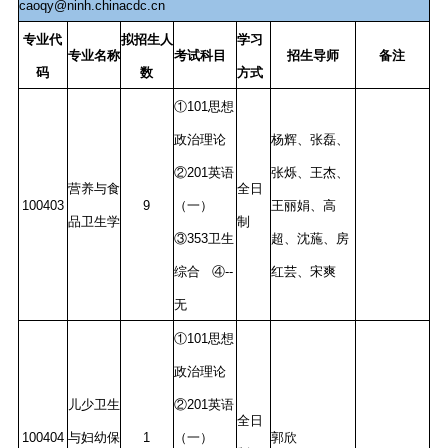
caoqy@ninh.chinacdc.cn
专业代
拟招生人
学习
专业名称
考试科目
招生导师
备注
码
数
方式
①101思想
政治理论
杨辉、张磊、
②201英语
张烁、王杰、
营养与食
全日
100403
9
（一）
王丽娟、高
品卫生学
制
③353卫生
超、沈葹、房
综合 ④--
红芸、宋爽
无
①101思想
政治理论
儿少卫生
②201英语
全日
100404
与妇幼保
1
（一）
郭欣