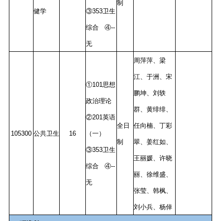
制
健学
③353卫生
综合 ④--
无
周萍萍、梁
江、于洲、宋
①101思想
鹏坤、刘轶
政治理论
群、黄绯绯、
②201英语
全日
任向楠、丁彩
105300
公共卫生
16
（一）
制
翠、姜红如、
③353卫生
王丽媛、许晓
综合 ④--
丽、徐维盛、
无
张莹、韩枫、
刘小兵、杨倬