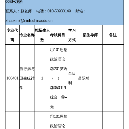
008环境所
联系人：赵老师 电话：010-50930149 邮箱：
zhaoxin7@nieh.chinacdc.cn
专业代
拟招生人
学习
专业名称
考试科目
招生导师
备注
码
数
方式
①101思想
政治理论
流行病与
②201英语
全日
100401
卫生统计
1
（一）
吕跃斌
制
学
③353卫生
综合 ④--
无
①101思想
政治理论